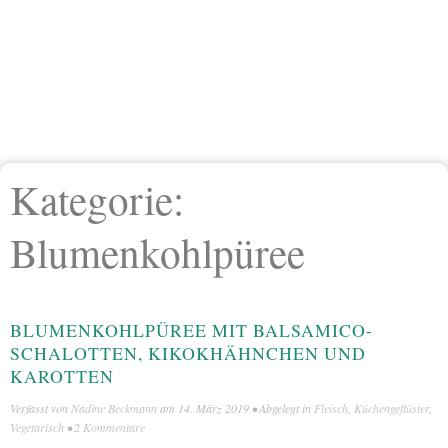
Kategorie:
Blumenkohlpüree
BLUMENKOHLPÜREE MIT BALSAMICO-
SCHALOTTEN, KIKOKHÄHNCHEN UND
KAROTTEN
Verfasst von
Nadine Beckmann
am
14. März 2019
• Abgelegt in
Fleisch
,
Küchengeflüster
,
Vegetarisch
•
2 Kommentare