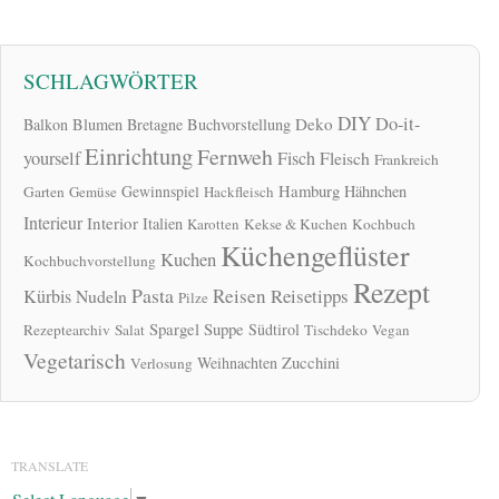
SCHLAGWÖRTER
DIY
Do-it-
Deko
Balkon
Blumen
Bretagne
Buchvorstellung
Einrichtung
Fernweh
yourself
Fisch
Fleisch
Frankreich
Hamburg
Gewinnspiel
Hähnchen
Garten
Gemüse
Hackfleisch
Interieur
Interior
Italien
Karotten
Kekse & Kuchen
Kochbuch
Küchengeflüster
Kuchen
Kochbuchvorstellung
Rezept
Pasta
Reisen
Reisetipps
Kürbis
Nudeln
Pilze
Spargel
Suppe
Südtirol
Rezeptearchiv
Salat
Tischdeko
Vegan
Vegetarisch
Zucchini
Weihnachten
Verlosung
TRANSLATE