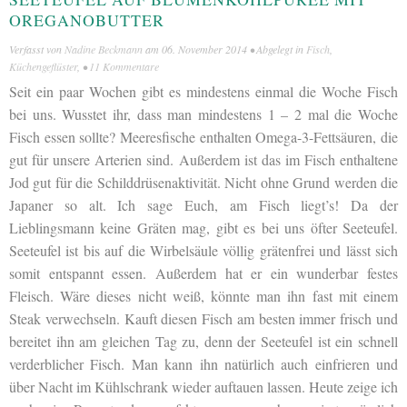
OREGANOBUTTER
Verfasst von
Nadine Beckmann
am
06. November 2014
• Abgelegt in
Fisch
,
Küchengeflüster
, •
11 Kommentare
Seit ein paar Wochen gibt es mindestens einmal die Woche Fisch
bei uns. Wusstet ihr, dass man mindestens 1 – 2 mal die Woche
Fisch essen sollte? Meeresfische enthalten Omega-3-Fettsäuren, die
gut für unsere Arterien sind. Außerdem ist das im Fisch enthaltene
Jod gut für die Schilddrüsenaktivität. Nicht ohne Grund werden die
Japaner so alt. Ich sage Euch, am Fisch liegt’s! Da der
Lieblingsmann keine Gräten mag, gibt es bei uns öfter Seeteufel.
Seeteufel ist bis auf die Wirbelsäule völlig grätenfrei und lässt sich
somit entspannt essen. Außerdem hat er ein wunderbar festes
Fleisch. Wäre dieses nicht weiß, könnte man ihn fast mit einem
Steak verwechseln. Kauft diesen Fisch am besten immer frisch und
bereitet ihn am gleichen Tag zu, denn der Seeteufel ist ein schnell
verderblicher Fisch. Man kann ihn natürlich auch einfrieren und
über Nacht im Kühlschrank wieder auftauen lassen. Heute zeige ich