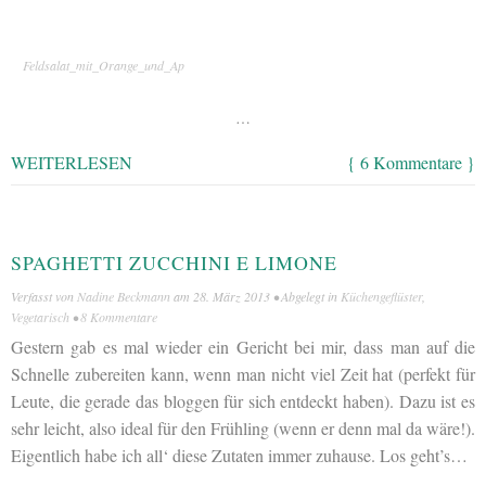
Feldsalat_mit_Orange_und_Ap
…
WEITERLESEN
{ 6 Kommentare }
SPAGHETTI ZUCCHINI E LIMONE
Verfasst von
Nadine Beckmann
am
28. März 2013
• Abgelegt in
Küchengeflüster
,
Vegetarisch
•
8 Kommentare
Gestern gab es mal wieder ein Gericht bei mir, dass man auf die
Schnelle zubereiten kann, wenn man nicht viel Zeit hat (perfekt für
Leute, die gerade das bloggen für sich entdeckt haben). Dazu ist es
sehr leicht, also ideal für den Frühling (wenn er denn mal da wäre!).
Eigentlich habe ich all‘ diese Zutaten immer zuhause. Los geht’s…