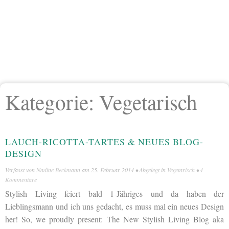
Kategorie:
Vegetarisch
LAUCH-RICOTTA-TARTES & NEUES BLOG-
DESIGN
Verfasst von
Nadine Beckmann
am
25. Februar 2014
• Abgelegt in
Vegetarisch
•
4
Kommentare
Stylish Living feiert bald 1-Jähriges und da haben der
Lieblingsmann und ich uns gedacht, es muss mal ein neues Design
her! So, we proudly present: The New Stylish Living Blog aka