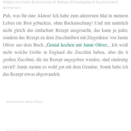
Verfasst von
Nadine Beckmann
am
10. Februar 2014
• Abgelegt in
Vegetarisch
•
18
Kommentare
Puh, was für eine Aktion! Ich habe zum allerersten Mal in meinem
Leben ein Brot gebacken, ohne Backmischung! Und mir natürlich
nicht gleich das einfachste Rezept ausgesucht, das kann ja jeder,
sondern das Rezept zu dem Zucchinibrot mit Ziegenkäse von Jamie
Oliver aus dem Buch „
Genial kochen mit Jamie Oliver
„. Ich weiß
nicht welche Größe in England die Zucchini haben, aber die 6
großen Zucchini, die im Rezept angegeben wurden, sind eindeutig
zuviel! Jamie meinte es wohl gut mit dem Gemüse. Somit habe ich
das Rezept etwas abgewandelt.
Zucchinibrot Jamie Oliver
Zucchinibrot Jamie Oliver