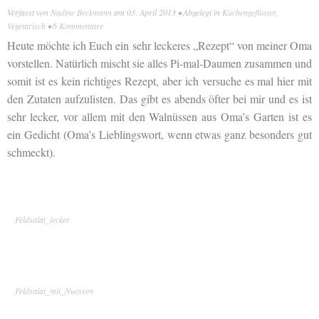
Verfasst von
Nadine Beckmann
am
03. April 2013
• Abgelegt in
Küchengeflüster
,
Vegetarisch
•
6 Kommentare
Heute möchte ich Euch ein sehr leckeres „Rezept“ von meiner Oma
vorstellen. Natürlich mischt sie alles Pi-mal-Daumen zusammen und
somit ist es kein richtiges Rezept, aber ich versuche es mal hier mit
den Zutaten aufzulisten. Das gibt es abends öfter bei mir und es ist
sehr lecker, vor allem mit den Walnüssen aus Oma’s Garten ist es
ein Gedicht (Oma’s Lieblingswort, wenn etwas ganz besonders gut
schmeckt).
Feldsalat_lecker
Feldsalat_mit_Nuessen