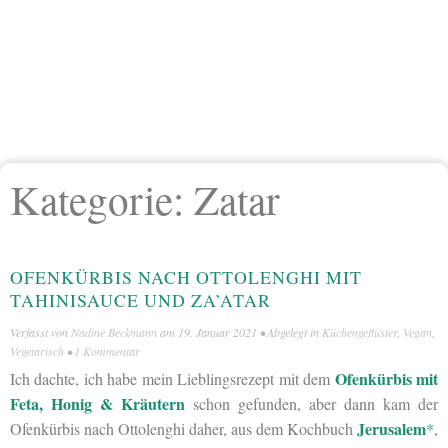
Kategorie:
Zatar
OFENKÜRBIS NACH OTTOLENGHI MIT
TAHINISAUCE UND ZA’ATAR
Verfasst von
Nadine Beckmann
am
19. Januar 2021
• Abgelegt in
Küchengeflüster
,
Vegan
,
Vegetarisch
•
1 Kommentar
Ofenkürbis mit
Ich dachte, ich habe mein Lieblingsrezept mit dem
Feta, Honig & Kräutern
schon gefunden, aber dann kam der
Jerusalem
Ofenkürbis nach Ottolenghi daher, aus dem Kochbuch
*
,