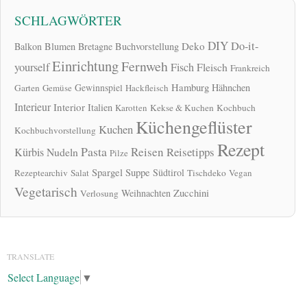
SCHLAGWÖRTER
DIY
Do-it-
Deko
Balkon
Blumen
Bretagne
Buchvorstellung
Einrichtung
Fernweh
yourself
Fisch
Fleisch
Frankreich
Hamburg
Gewinnspiel
Hähnchen
Garten
Gemüse
Hackfleisch
Interieur
Interior
Italien
Karotten
Kekse & Kuchen
Kochbuch
Küchengeflüster
Kuchen
Kochbuchvorstellung
Rezept
Pasta
Reisen
Reisetipps
Kürbis
Nudeln
Pilze
Spargel
Suppe
Südtirol
Rezeptearchiv
Salat
Tischdeko
Vegan
Vegetarisch
Zucchini
Weihnachten
Verlosung
TRANSLATE
Select Language
▼