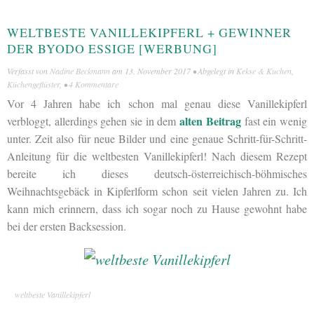
WELTBESTE VANILLEKIPFERL + GEWINNER
DER BYODO ESSIGE [WERBUNG]
Verfasst von
Nadine Beckmann
am
13. November 2017
• Abgelegt in
Kekse & Kuchen
,
Küchengeflüster
, •
4 Kommentare
Vor 4 Jahren habe ich schon mal genau diese Vanillekipferl
alten Beitrag
verbloggt, allerdings gehen sie in dem
fast ein wenig
unter. Zeit also für neue Bilder und eine genaue Schritt-für-Schritt-
Anleitung für die weltbesten Vanillekipferl! Nach diesem Rezept
bereite ich dieses deutsch-österreichisch-böhmisches
Weihnachtsgebäck in Kipferlform schon seit vielen Jahren zu. Ich
kann mich erinnern, dass ich sogar noch zu Hause gewohnt habe
bei der ersten Backsession.
weltbeste Vanillekipferl