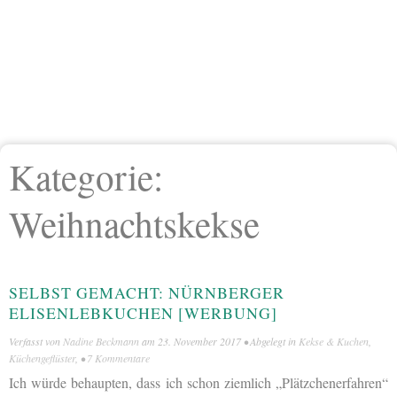
Kategorie:
Weihnachtskekse
SELBST GEMACHT: NÜRNBERGER
ELISENLEBKUCHEN [WERBUNG]
Verfasst von
Nadine Beckmann
am
23. November 2017
• Abgelegt in
Kekse & Kuchen
,
Küchengeflüster
, •
7 Kommentare
Ich würde behaupten, dass ich schon ziemlich „Plätzchenerfahren“