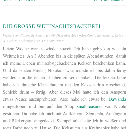
DIE GROSSE WEIHNACHTSBÄCKEREI
Verfasst von
Nadine Beckmann
am
09. Dezember 2013
• Abgelegt in
Einrichtung
,
Kekse
& Kuchen
,
Küchengeflüster
, •
8 Kommentare
Letzte Woche war es wieder soweit: Ich habe gebacken wie ein
Weltmeister! An 3 Abenden bis in die späten Abendstunden, damit
ich meine Lieben mit selbstgebackenen Keksen beschenken kann.
Und da letzten Freitag Nikolaus war, musste ich bis dahin fertig
werden, um die ersten Tütchen zu verschenken. Die letzten Jahre
habe ich einfache Klarsichttüten mit den Keksen drin verschenkt,
Schleife drum – fertig. Aber dieses Mal hatte ich den Ansporn
etwas Neues auszuprobieren. Also habe ich etwas bei
Dawanda
rumgestöbert und bin auf den Shop
smalltreasures
von Nicole
gestoßen. Da habe ich mich mit Aufklebern, Stempeln, Anhängern
und Bäckergarn eingedeckt. Stempelfarbe hatte ich in weißer und
roter Farbe noch zu Hause. Die Kekstüten aus Kraftpapier habe bei