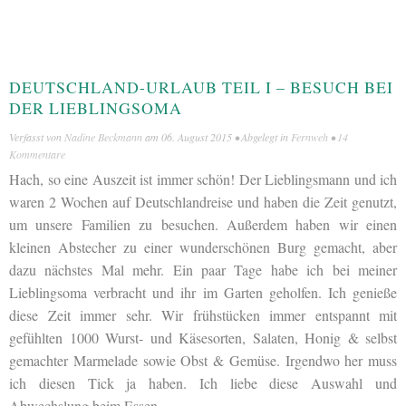
DEUTSCHLAND-URLAUB TEIL I – BESUCH BEI
DER LIEBLINGSOMA
Verfasst von
Nadine Beckmann
am
06. August 2015
• Abgelegt in
Fernweh
•
14
Kommentare
Hach, so eine Auszeit ist immer schön! Der Lieblingsmann und ich
waren 2 Wochen auf Deutschlandreise und haben die Zeit genutzt,
um unsere Familien zu besuchen. Außerdem haben wir einen
kleinen Abstecher zu einer wunderschönen Burg gemacht, aber
dazu nächstes Mal mehr. Ein paar Tage habe ich bei meiner
Lieblingsoma verbracht und ihr im Garten geholfen. Ich genieße
diese Zeit immer sehr. Wir frühstücken immer entspannt mit
gefühlten 1000 Wurst- und Käsesorten, Salaten, Honig & selbst
gemachter Marmelade sowie Obst & Gemüse. Irgendwo her muss
ich diesen Tick ja haben. Ich liebe diese Auswahl und
Abwechslung beim Essen.