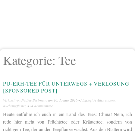
Kategorie:
Tee
PU-ERH-TEE FÜR UNTERWEGS + VERLOSUNG
[SPONSORED POST]
Verfasst von
Nadine Beckmann
am
10. Januar 2016
• Abgelegt in
Alles andere
,
Küchengeflüster
, •
24 Kommentare
Heute entführe ich euch in ein Land des Tees: China! Nein, ich
rede hier nicht von Früchtetee oder Kräutertee, sondern von
richtigem Tee, der an der Teepflanze wächst. Aus den Blättern wird