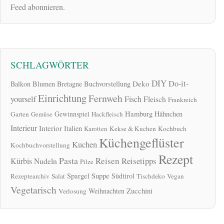
Feed abonnieren.
SCHLAGWÖRTER
DIY
Do-it-
Deko
Balkon
Blumen
Bretagne
Buchvorstellung
Einrichtung
Fernweh
yourself
Fisch
Fleisch
Frankreich
Hamburg
Gewinnspiel
Hähnchen
Garten
Gemüse
Hackfleisch
Interieur
Interior
Italien
Karotten
Kekse & Kuchen
Kochbuch
Küchengeflüster
Kuchen
Kochbuchvorstellung
Rezept
Pasta
Reisen
Reisetipps
Kürbis
Nudeln
Pilze
Spargel
Suppe
Südtirol
Rezeptearchiv
Salat
Tischdeko
Vegan
Vegetarisch
Zucchini
Weihnachten
Verlosung