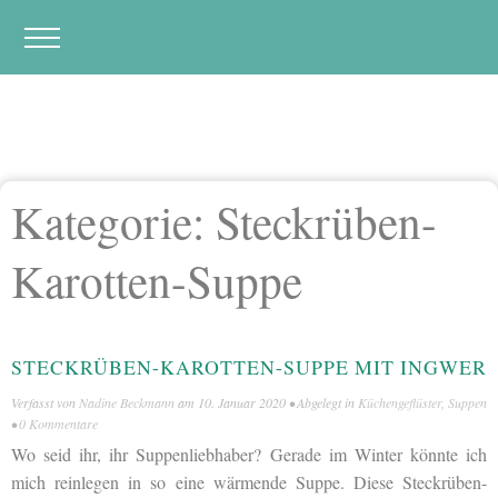
Kategorie:
Steckrüben-
Karotten-Suppe
STECKRÜBEN-KAROTTEN-SUPPE MIT INGWER
Verfasst von
Nadine Beckmann
am
10. Januar 2020
• Abgelegt in
Küchengeflüster
,
Suppen
•
0 Kommentare
Wo seid ihr, ihr Suppenliebhaber? Gerade im Winter könnte ich
mich reinlegen in so eine wärmende Suppe. Diese Steckrüben-