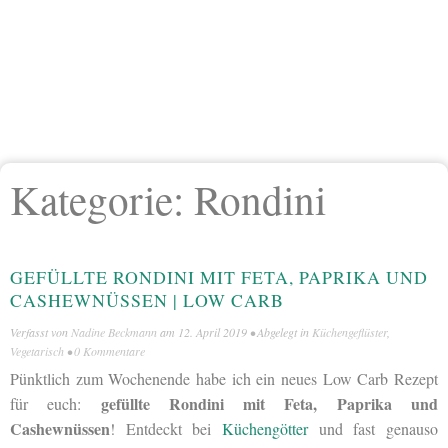
Kategorie:
Rondini
GEFÜLLTE RONDINI MIT FETA, PAPRIKA UND
CASHEWNÜSSEN | LOW CARB
Verfasst von
Nadine Beckmann
am
12. April 2019
• Abgelegt in
Küchengeflüster
,
Vegetarisch
•
0 Kommentare
Pünktlich zum Wochenende habe ich ein neues Low Carb Rezept
gefüllte Rondini mit Feta, Paprika und
für euch:
Cashewnüssen
! Entdeckt bei
Küchengötter
und fast genauso