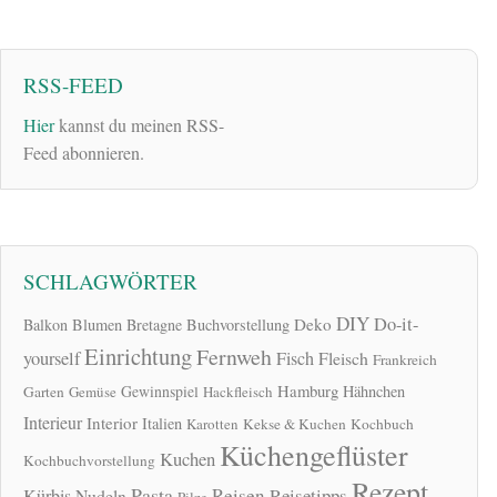
RSS-FEED
Hier
kannst du meinen RSS-
Feed abonnieren.
SCHLAGWÖRTER
DIY
Do-it-
Deko
Balkon
Blumen
Bretagne
Buchvorstellung
Einrichtung
Fernweh
yourself
Fisch
Fleisch
Frankreich
Hamburg
Gewinnspiel
Hähnchen
Garten
Gemüse
Hackfleisch
Interieur
Interior
Italien
Karotten
Kekse & Kuchen
Kochbuch
Küchengeflüster
Kuchen
Kochbuchvorstellung
Rezept
Pasta
Reisen
Reisetipps
Kürbis
Nudeln
Pilze