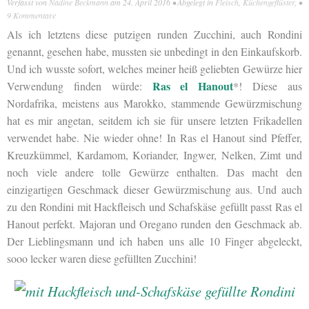
Verfasst von
Nadine Beckmann
am
24. April 2016
• Abgelegt in
Fleisch
,
Küchengeflüster
, •
9 Kommentare
Als ich letztens diese putzigen runden Zucchini, auch Rondini
genannt, gesehen habe, mussten sie unbedingt in den Einkaufskorb.
Und ich wusste sofort, welches meiner heiß geliebten Gewürze hier
Ras el Hanout
Verwendung finden würde:
*! Diese aus
Nordafrika, meistens aus Marokko, stammende Gewürzmischung
hat es mir angetan, seitdem ich sie für unsere letzten Frikadellen
verwendet habe. Nie wieder ohne! In Ras el Hanout sind Pfeffer,
Kreuzkümmel, Kardamom, Koriander, Ingwer, Nelken, Zimt und
noch viele andere tolle Gewürze enthalten. Das macht den
einzigartigen Geschmack dieser Gewürzmischung aus. Und auch
zu den Rondini mit Hackfleisch und Schafskäse gefüllt passt Ras el
Hanout perfekt. Majoran und Oregano runden den Geschmack ab.
Der Lieblingsmann und ich haben uns alle 10 Finger abgeleckt,
sooo lecker waren diese gefüllten Zucchini!