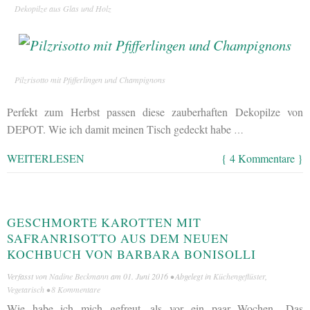
Dekopilze aus Glas und Holz
Pilzrisotto mit Pfifferlingen und Champignons
Perfekt zum Herbst passen diese zauberhaften Dekopilze von
DEPOT. Wie ich damit meinen Tisch gedeckt habe
…
WEITERLESEN
{ 4 Kommentare }
GESCHMORTE KAROTTEN MIT
SAFRANRISOTTO AUS DEM NEUEN
KOCHBUCH VON BARBARA BONISOLLI
Verfasst von
Nadine Beckmann
am
01. Juni 2016
• Abgelegt in
Küchengeflüster
,
Vegetarisch
•
8 Kommentare
Wie habe ich mich gefreut, als vor ein paar Wochen „Das