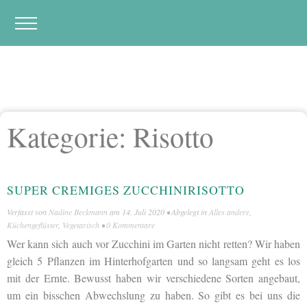
Kategorie:
Risotto
SUPER CREMIGES ZUCCHINIRISOTTO
Verfasst von
Nadine Beckmann
am
14. Juli 2020
• Abgelegt in
Alles andere
,
Küchengeflüster
,
Vegetarisch
•
0 Kommentare
Wer kann sich auch vor Zucchini im Garten nicht retten? Wir haben
gleich 5 Pflanzen im Hinterhofgarten und so langsam geht es los
mit der Ernte. Bewusst haben wir verschiedene Sorten angebaut,
um ein bisschen Abwechslung zu haben. So gibt es bei uns die