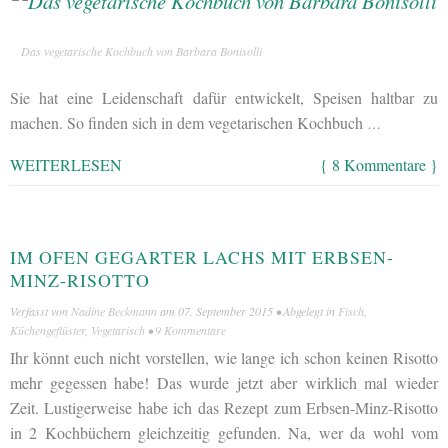
Das vegetarische Kochbuch von Barbara Bonisolli
Sie hat eine Leidenschaft dafür entwickelt, Speisen haltbar zu
machen. So finden sich in dem vegetarischen Kochbuch
…
WEITERLESEN
{ 8 Kommentare }
IM OFEN GEGARTER LACHS MIT ERBSEN-
MINZ-RISOTTO
Verfasst von
Nadine Beckmann
am
07. September 2015
• Abgelegt in
Fisch
,
Küchengeflüster
,
Vegetarisch
•
9 Kommentare
Ihr könnt euch nicht vorstellen, wie lange ich schon keinen Risotto
mehr gegessen habe! Das wurde jetzt aber wirklich mal wieder
Zeit. Lustigerweise habe ich das Rezept zum Erbsen-Minz-Risotto
in 2 Kochbüchern gleichzeitig gefunden. Na, wer da wohl vom