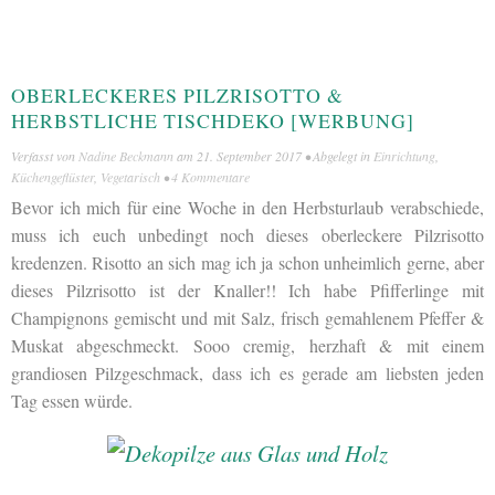
OBERLECKERES PILZRISOTTO &
HERBSTLICHE TISCHDEKO [WERBUNG]
Verfasst von
Nadine Beckmann
am
21. September 2017
• Abgelegt in
Einrichtung
,
Küchengeflüster
,
Vegetarisch
•
4 Kommentare
Bevor ich mich für eine Woche in den Herbsturlaub verabschiede,
muss ich euch unbedingt noch dieses oberleckere Pilzrisotto
kredenzen. Risotto an sich mag ich ja schon unheimlich gerne, aber
dieses Pilzrisotto ist der Knaller!! Ich habe Pfifferlinge mit
Champignons gemischt und mit Salz, frisch gemahlenem Pfeffer &
Muskat abgeschmeckt. Sooo cremig, herzhaft & mit einem
grandiosen Pilzgeschmack, dass ich es gerade am liebsten jeden
Tag essen würde.