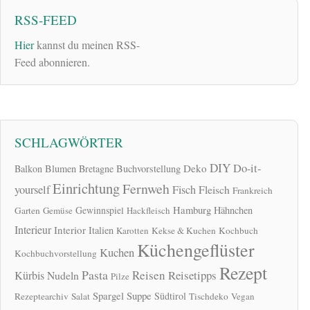
RSS-FEED
Hier
kannst du meinen RSS-
Feed abonnieren.
SCHLAGWÖRTER
DIY
Do-it-
Deko
Balkon
Blumen
Bretagne
Buchvorstellung
Einrichtung
Fernweh
yourself
Fisch
Fleisch
Frankreich
Hamburg
Gewinnspiel
Hähnchen
Garten
Gemüse
Hackfleisch
Interieur
Interior
Italien
Karotten
Kekse & Kuchen
Kochbuch
Küchengeflüster
Kuchen
Kochbuchvorstellung
Rezept
Pasta
Reisen
Reisetipps
Kürbis
Nudeln
Pilze
Spargel
Suppe
Südtirol
Rezeptearchiv
Salat
Tischdeko
Vegan