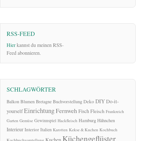
RSS-FEED
Hier
kannst du meinen RSS-
Feed abonnieren.
SCHLAGWÖRTER
DIY
Do-it-
Deko
Balkon
Blumen
Bretagne
Buchvorstellung
Einrichtung
Fernweh
yourself
Fisch
Fleisch
Frankreich
Hamburg
Gewinnspiel
Hähnchen
Garten
Gemüse
Hackfleisch
Interieur
Interior
Italien
Karotten
Kekse & Kuchen
Kochbuch
Küchengeflüster
Kuchen
Kochbuchvorstellung