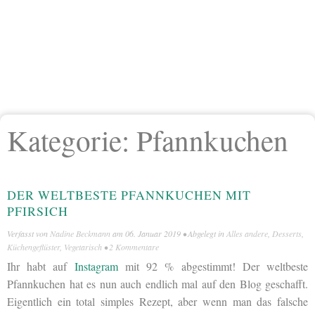
Kategorie:
Pfannkuchen
DER WELTBESTE PFANNKUCHEN MIT
PFIRSICH
Verfasst von
Nadine Beckmann
am
06. Januar 2019
• Abgelegt in
Alles andere
,
Desserts
,
Küchengeflüster
,
Vegetarisch
•
2 Kommentare
Ihr habt auf
Instagram
mit 92 % abgestimmt! Der weltbeste
Pfannkuchen hat es nun auch endlich mal auf den Blog geschafft.
Eigentlich ein total simples Rezept, aber wenn man das falsche