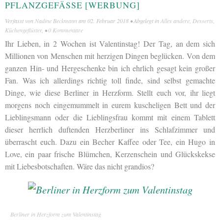
PFLANZGEFÄSSE [WERBUNG]
Verfasst von
Nadine Beckmann
am
02. Februar 2018
• Abgelegt in
Alles andere
,
Desserts
,
Küchengeflüster
, •
0 Kommentare
Ihr Lieben, in 2 Wochen ist Valentinstag! Der Tag, an dem sich
Millionen von Menschen mit herzigen Dingen beglücken. Von dem
ganzen Hin- und Hergeschenke bin ich ehrlich gesagt kein großer
Fan. Was ich allerdings richtig toll finde, sind selbst gemachte
Dinge, wie diese Berliner in Herzform. Stellt euch vor, ihr liegt
morgens noch eingemummelt in eurem kuscheligen Bett und der
Lieblingsmann oder die Lieblingsfrau kommt mit einem Tablett
dieser herrlich duftenden Herzberliner ins Schlafzimmer und
überrascht euch. Dazu ein Becher Kaffee oder Tee, ein Hugo in
Love, ein paar frische Blümchen, Kerzenschein und Glückskekse
mit Liebesbotschaften. Wäre das nicht grandios?
Berliner in Herzform zum Valentinstag