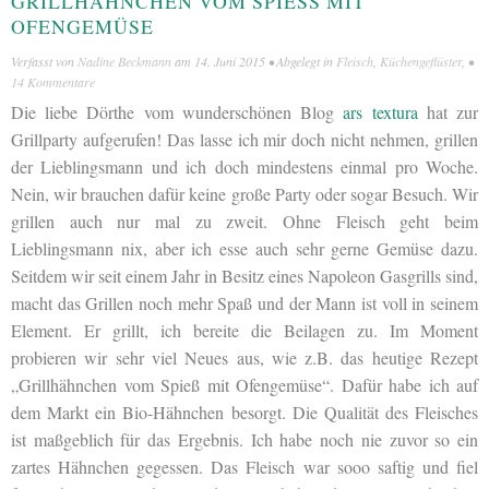
GRILLHÄHNCHEN VOM SPIESS MIT O
FENGEMÜSE
Verfasst von
Nadine Beckmann
am
14. Juni 2015
• Abgelegt in
Fleisch
,
Küchengeflüster
, •
14 Kommentare
Die liebe Dörthe vom wunderschönen Blog
ars textura
hat zur
Grillparty aufgerufen! Das lasse ich mir doch nicht nehmen, grillen
der Lieblingsmann und ich doch mindestens einmal pro Woche.
Nein, wir brauchen dafür keine große Party oder sogar Besuch. Wir
grillen auch nur mal zu zweit. Ohne Fleisch geht beim
Lieblingsmann nix, aber ich esse auch sehr gerne Gemüse dazu.
Seitdem wir seit einem Jahr in Besitz eines Napoleon Gasgrills sind,
macht das Grillen noch mehr Spaß und der Mann ist voll in seinem
Element. Er grillt, ich bereite die Beilagen zu. Im Moment
probieren wir sehr viel Neues aus, wie z.B. das heutige Rezept
„Grillhähnchen vom Spieß mit Ofengemüse“. Dafür habe ich auf
dem Markt ein Bio-Hähnchen besorgt. Die Qualität des Fleisches
ist maßgeblich für das Ergebnis. Ich habe noch nie zuvor so ein
zartes Hähnchen gegessen. Das Fleisch war sooo saftig und fiel