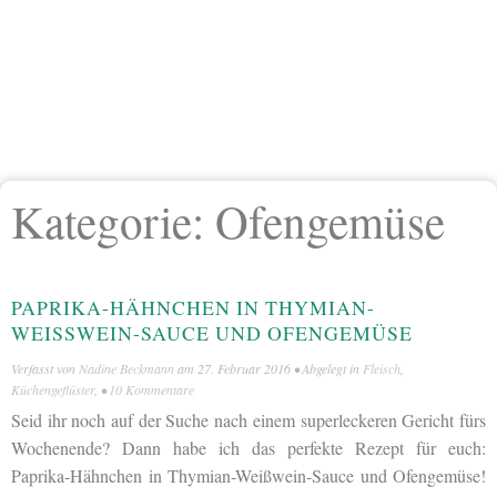
Kategorie:
Ofengemüse
PAPRIKA-HÄHNCHEN IN THYMIAN-
WEISSWEIN-SAUCE UND OFENGEMÜSE
Verfasst von
Nadine Beckmann
am
27. Februar 2016
• Abgelegt in
Fleisch
,
Küchengeflüster
, •
10 Kommentare
Seid ihr noch auf der Suche nach einem superleckeren Gericht fürs
Wochenende? Dann habe ich das perfekte Rezept für euch:
Paprika-Hähnchen in Thymian-Weißwein-Sauce und Ofengemüse!