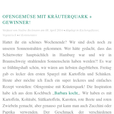
OFENGEMÜSE MIT KRÄUTERQUARK +
GEWINNER!
Verfasst von
Nadine Beckmann
am
08. April 2014
• Abgelegt in
Küchengeflüster
,
Vegetarisch
•
4 Kommentare
Hattet ihr ein schönes Wochenende? Wir sind doch noch zu
unseren Sonnenstrahlen gekommen. Wer hätte gedacht, dass das
Schietwetter hauptsächlich in Hamburg war und wir in
Braunschweig strahlenden Sonnenschein haben werden?! Es war
so frühlingshaft schön, wir wären am liebsten dageblieben. Freitag
gab es lecker den ersten Spargel mit Kartoffeln und Schinken.
Heute aber möchte ich Euch ein super leckeres und einfaches
Rezept vorstellen: Ofengemüse mit Kräuterquark! Die Inspiration
habe ich aus dem Kochbuch „
Barbara kocht
„. Wir haben es mit
Kartoffeln, Kohlrabi, Süßkartoffeln, Karotten, rote Beete und roten
Zwiebeln gemacht, aber genauso gut kann man auch Zucchini oder
Paprika verwenden. Der Geschmack der verschiedenen