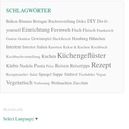
SCHLAGWÖRTER
DIY
Do-it-
Deko
Balkon
Blumen
Bretagne
Buchvorstellung
Einrichtung
Fernweh
yourself
Fisch
Fleisch
Frankreich
Hamburg
Gewinnspiel
Hähnchen
Garten
Gemüse
Hackfleisch
Interieur
Interior
Italien
Karotten
Kekse & Kuchen
Kochbuch
Küchengeflüster
Kuchen
Kochbuchvorstellung
Rezept
Pasta
Reisen
Reisetipps
Kürbis
Nudeln
Pilze
Spargel
Suppe
Südtirol
Rezeptearchiv
Salat
Tischdeko
Vegan
Vegetarisch
Zucchini
Weihnachten
Verlosung
TRANSLATE
Select Language
▼