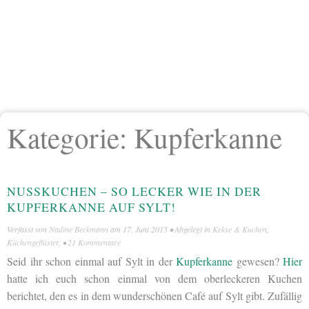
Kategorie:
Kupferkanne
NUSSKUCHEN – SO LECKER WIE IN DER
KUPFERKANNE AUF SYLT!
Verfasst von
Nadine Beckmann
am
17. Juni 2015
• Abgelegt in
Kekse & Kuchen
,
Küchengeflüster
, •
21 Kommentare
Seid ihr schon einmal auf Sylt in der
Kupferkanne
gewesen?
Hier
hatte ich euch schon einmal von dem oberleckeren Kuchen
berichtet, den es in dem wunderschönen Café auf Sylt gibt. Zufällig