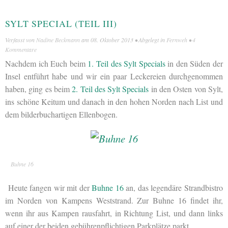
SYLT SPECIAL (TEIL III)
Verfasst von
Nadine Beckmann
am
08. Oktober 2013
• Abgelegt in
Fernweh
•
4
Kommentare
Nachdem ich Euch beim
1. Teil des Sylt Specials
in den Süden der
Insel entführt habe und wir ein paar Leckereien durchgenommen
haben, ging es beim
2. Teil des Sylt Specials
in den Osten von Sylt,
ins schöne Keitum und danach in den hohen Norden nach List und
dem bilderbuchartigen Ellenbogen.
Buhne 16
Heute fangen wir mit der
Buhne 16
an, das legendäre Strandbistro
im Norden von Kampens Weststrand. Zur Buhne 16 findet ihr,
wenn ihr aus Kampen rausfahrt, in Richtung List, und dann links
auf einer der beiden gebührenpflichtigen Parkplätze parkt.