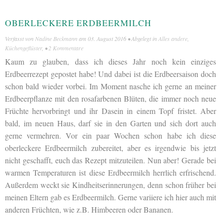
OBERLECKERE ERDBEERMILCH
Verfasst von
Nadine Beckmann
am
03. August 2016
• Abgelegt in
Alles andere
,
Küchengeflüster
, •
2 Kommentare
Kaum zu glauben, dass ich dieses Jahr noch kein einziges
Erdbeerrezept gepostet habe! Und dabei ist die Erdbeersaison doch
schon bald wieder vorbei. Im Moment nasche ich gerne an meiner
Erdbeerpflanze mit den rosafarbenen Blüten, die immer noch neue
Früchte hervorbringt und ihr Dasein in einem Topf fristet. Aber
bald, im neuen Haus, darf sie in den Garten und sich dort auch
gerne vermehren. Vor ein paar Wochen schon habe ich diese
oberleckere Erdbeermilch zubereitet, aber es irgendwie bis jetzt
nicht geschafft, euch das Rezept mitzuteilen. Nun aber! Gerade bei
warmen Temperaturen ist diese Erdbeermilch herrlich erfrischend.
Außerdem weckt sie Kindheitserinnerungen, denn schon früher bei
meinen Eltern gab es Erdbeermilch. Gerne variiere ich hier auch mit
anderen Früchten, wie z.B. Himbeeren oder Bananen.