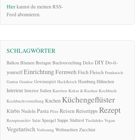
Hier
kannst du meinen RSS-
Feed abonnieren.
SCHLAGWÖRTER
DIY
Do-it-
Deko
Balkon
Blumen
Bretagne
Buchvorstellung
Einrichtung
Fernweh
yourself
Fisch
Fleisch
Frankreich
Hamburg
Gewinnspiel
Hähnchen
Garten
Gemüse
Hackfleisch
Interieur
Interior
Italien
Karotten
Kekse & Kuchen
Kochbuch
Küchengeflüster
Kuchen
Kochbuchvorstellung
Rezept
Pasta
Reisen
Reisetipps
Kürbis
Nudeln
Pilze
Spargel
Suppe
Südtirol
Rezeptearchiv
Salat
Tischdeko
Vegan
Vegetarisch
Zucchini
Weihnachten
Verlosung