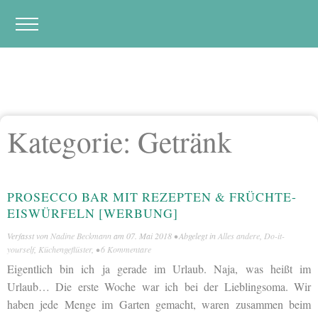
Kategorie:
Getränk
PROSECCO BAR MIT REZEPTEN & FRÜCHTE-
EISWÜRFELN [WERBUNG]
Verfasst von
Nadine Beckmann
am
07. Mai 2018
• Abgelegt in
Alles andere
,
Do-it-
yourself
,
Küchengeflüster
, •
6 Kommentare
Eigentlich bin ich ja gerade im Urlaub. Naja, was heißt im
Urlaub… Die erste Woche war ich bei der Lieblingsoma. Wir
haben jede Menge im Garten gemacht, waren zusammen beim