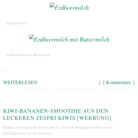
Erdbeermilch
Erdbeermilch mit Buttermilch
…
WEITERLESEN
{ 2 Kommentare }
KIWI-BANANEN-SMOOTHIE AUS DEN
LECKEREN ZESPRI KIWIS [WERBUNG]
Verfasst von
Nadine Beckmann
am
25. Juni 2016
• Abgelegt in
Alles andere
,
Küchengeflüster
, •
3 Kommentare