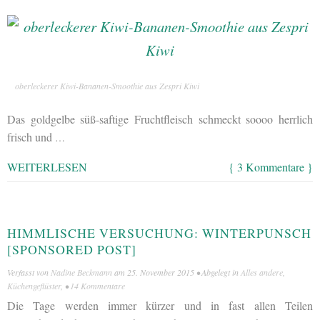
oberleckerer Kiwi-Bananen-Smoothie aus Zespri Kiwi
Das goldgelbe süß-saftige Fruchtfleisch schmeckt soooo herrlich
frisch und
…
WEITERLESEN
{ 3 Kommentare }
HIMMLISCHE VERSUCHUNG: WINTERPUNSCH
[SPONSORED POST]
Verfasst von
Nadine Beckmann
am
25. November 2015
• Abgelegt in
Alles andere
,
Küchengeflüster
, •
14 Kommentare
Die Tage werden immer kürzer und in fast allen Teilen