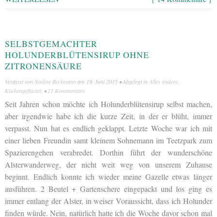
SELBSTGEMACHTER
HOLUNDERBLÜTENSIRUP OHNE
ZITRONENSÄURE
Verfasst von
Nadine Beckmann
am
19. Juni 2015
• Abgelegt in
Alles andere
,
Küchengeflüster
, •
21 Kommentare
Seit Jahren schon möchte ich Holunderblütensirup selbst machen,
aber irgendwie habe ich die kurze Zeit, in der er blüht, immer
verpasst. Nun hat es endlich geklappt. Letzte Woche war ich mit
einer lieben Freundin samt kleinem Sohnemann im Teetzpark zum
Spazierengehen verabredet. Dorthin führt der wunderschöne
Alsterwanderweg, der nicht weit weg von unserem Zuhause
beginnt. Endlich konnte ich wieder meine Gazelle etwas länger
ausführen. 2 Beutel + Gartenschere eingepackt und los ging es
immer entlang der Alster, in weiser Voraussicht, dass ich Holunder
finden würde. Nein, natürlich hatte ich die Woche davor schon mal