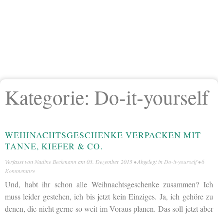
Kategorie:
Do-it-yourself
WEIHNACHTSGESCHENKE VERPACKEN MIT
TANNE, KIEFER & CO.
Verfasst von
Nadine Beckmann
am
03. Dezember 2015
• Abgelegt in
Do-it-yourself
•
6
Kommentare
Und, habt ihr schon alle Weihnachtsgeschenke zusammen? Ich
muss leider gestehen, ich bis jetzt kein Einziges. Ja, ich gehöre zu
denen, die nicht gerne so weit im Voraus planen. Das soll jetzt aber