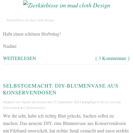
Zierkürbisse im mud cloth Design
Habt einen schönen Herbsttag!
Nadine
WEITERLESEN
{ 3 Kommentare }
SELBSTGEMACHT: DIY-BLUMENVASE AUS
KONSERVENDOSEN
Verfasst von
Nadine Beckmann
am
17. September 2015
• Abgelegt in
Do-it-yourself
,
Einrichtung
•
11 Kommentare
Wie ihr seht, habe ich richtig Blut geleckt, Sachen selbst zu
machen. Das neueste DIY, eine Blumenvase aus Konservendosen
mit Filzband umwickelt, hat richtig Spaß gemacht und passt perfekt