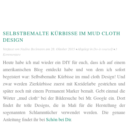
SELBSTBEMALTE KÜRBISSE IM MUD CLOTH
DESIGN
Verfasst von
Nadine Beckmann
am
28. Oktober 2015
• Abgelegt in
Do-it-yourself
•
3
Kommentare
Heute habe ich mal wieder ein DIY für euch, dass ich auf einem
amerikanischen Blog entdeckt habe und von dem ich sofort
begeistert war: Selbstbemalte Kürbisse im mud cloth Design! Und
zwar werden Zierkürbisse zuerst mit Kreidefarbe gestrichen und
später noch mit einem Permanent Marker bemalt. Gebt einmal die
Wörter „mud cloth“ bei der Bildersuche bei Mr. Google ein. Dort
findet ihr tolle Designs, die in Mali für die Herstellung der
sogenannten Schlammtücher verwendet werden. Die genaue
Anleitung findet ihr bei
Schön bei Dir
.