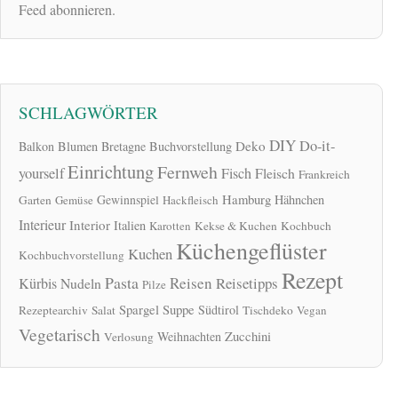
Feed abonnieren.
SCHLAGWÖRTER
DIY
Do-it-
Deko
Balkon
Blumen
Bretagne
Buchvorstellung
Einrichtung
Fernweh
yourself
Fisch
Fleisch
Frankreich
Hamburg
Gewinnspiel
Hähnchen
Garten
Gemüse
Hackfleisch
Interieur
Interior
Italien
Karotten
Kekse & Kuchen
Kochbuch
Küchengeflüster
Kuchen
Kochbuchvorstellung
Rezept
Pasta
Reisen
Reisetipps
Kürbis
Nudeln
Pilze
Spargel
Suppe
Südtirol
Rezeptearchiv
Salat
Tischdeko
Vegan
Vegetarisch
Zucchini
Weihnachten
Verlosung