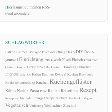
Hier
kannst du meinen RSS-
Feed abonnieren.
SCHLAGWÖRTER
DIY
Do-it-
Deko
Balkon
Blumen
Bretagne
Buchvorstellung
Einrichtung
Fernweh
yourself
Fisch
Fleisch
Frankreich
Hamburg
Gewinnspiel
Hähnchen
Garten
Gemüse
Hackfleisch
Interieur
Interior
Italien
Karotten
Kekse & Kuchen
Kochbuch
Küchengeflüster
Kuchen
Kochbuchvorstellung
Rezept
Pasta
Reisen
Reisetipps
Kürbis
Nudeln
Pilze
Spargel
Suppe
Südtirol
Rezeptearchiv
Salat
Tischdeko
Vegan
Vegetarisch
Zucchini
Weihnachten
Verlosung