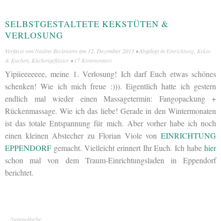
SELBSTGESTALTETE KEKSTÜTEN &
VERLOSUNG
Verfasst von
Nadine Beckmann
am
12. Dezember 2013
• Abgelegt in
Einrichtung
,
Kekse
& Kuchen
,
Küchengeflüster
•
17 Kommentare
Yipiieeeeeee, meine 1. Verlosung! Ich darf Euch etwas schönes
schenken! Wie ich mich freue :))). Eigentlich hatte ich gestern
endlich mal wieder einen Massagetermin: Fangopackung +
Rückenmassage. Wie ich das liebe! Gerade in den Wintermonaten
ist das totale Entspannung für mich. Aber vorher habe ich noch
einen kleinen Abstecher zu Florian Viole von
EINRICHTUNG
EPPENDORF
gemacht. Vielleicht erinnert Ihr Euch. Ich habe
hier
schon mal von dem Traum-Einrichtungsladen in Eppendorf
berichtet.
Stempelfarbe