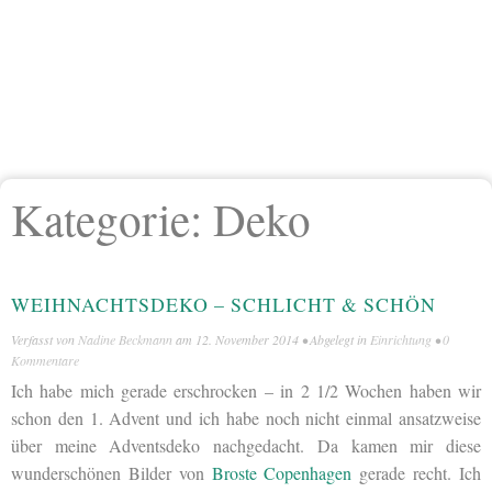
Kategorie:
Deko
WEIHNACHTSDEKO – SCHLICHT & SCHÖN
Verfasst von
Nadine Beckmann
am
12. November 2014
• Abgelegt in
Einrichtung
•
0
Kommentare
Ich habe mich gerade erschrocken – in 2 1/2 Wochen haben wir
schon den 1. Advent und ich habe noch nicht einmal ansatzweise
über meine Adventsdeko nachgedacht. Da kamen mir diese
wunderschönen Bilder von
Broste Copenhagen
gerade recht. Ich