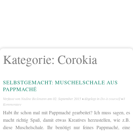
Kategorie:
Corokia
SELBSTGEMACHT: MUSCHELSCHALE AUS
PAPPMACHÉ
Verfasst von
Nadine Beckmann
am
02. September 2015
• Abgelegt in
Do-it-yourself
•
8
Kommentare
Habt ihr schon mal mit Pappmaché gearbeitet? Ich muss sagen, es
macht richtig Spaß, damit etwas Kreatives herzustellen, wie z.B.
diese Muschelschale. Ihr benötigt nur feines Pappmaché, eine