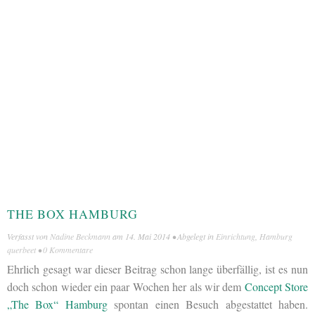
THE BOX HAMBURG
Verfasst von
Nadine Beckmann
am
14. Mai 2014
• Abgelegt in
Einrichtung
,
Hamburg
querbeet
•
0 Kommentare
Ehrlich gesagt war dieser Beitrag schon lange überfällig, ist es nun
doch schon wieder ein paar Wochen her als wir dem
Concept Store
„The Box“ Hamburg
spontan einen Besuch abgestattet haben.