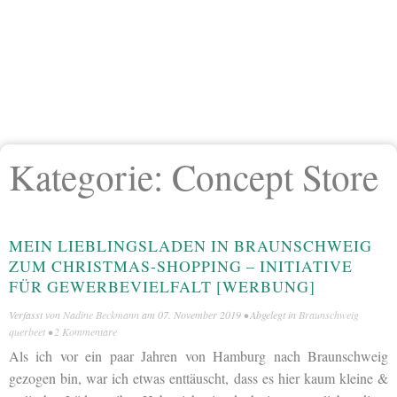
Kategorie:
Concept Store
MEIN LIEBLINGSLADEN IN BRAUNSCHWEIG
ZUM CHRISTMAS-SHOPPING – INITIATIVE
FÜR GEWERBEVIELFALT [WERBUNG]
Verfasst von
Nadine Beckmann
am
07. November 2019
• Abgelegt in
Braunschweig
querbeet
•
2 Kommentare
Als ich vor ein paar Jahren von Hamburg nach Braunschweig
gezogen bin, war ich etwas enttäuscht, dass es hier kaum kleine &