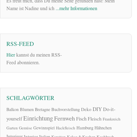
Es freut mich, dass Du meine Seite gefunden hast! Mein
Name ist Nadine und ich
...mehr Informationen
RSS-FEED
Hier
kannst du meinen RSS-
Feed abonnieren.
SCHLAGWÖRTER
DIY
Do-it-
Deko
Balkon
Blumen
Bretagne
Buchvorstellung
Einrichtung
Fernweh
yourself
Fisch
Fleisch
Frankreich
Hamburg
Gewinnspiel
Hähnchen
Garten
Gemüse
Hackfleisch
Interieur
Interior
Italien
Karotten
Kekse & Kuchen
Kochbuch