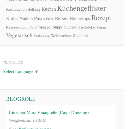
Küchengeflüster
Kuchen
Kochbuchvorstellung
Rezept
Pasta
Reisen
Reisetipps
Kürbis
Nudeln
Pilze
Spargel
Suppe
Südtirol
Rezeptearchiv
Salat
Tischdeko
Vegan
Vegetarisch
Zucchini
Weihnachten
Verlosung
TRANSLATE
Select Language
▼
BLOGROLL
Limetten-Minz-Vinaigrette (Caipi-Dressing)
Veröffentlicht: 1.8.2026
Blog:
Barbaras Spielwiese