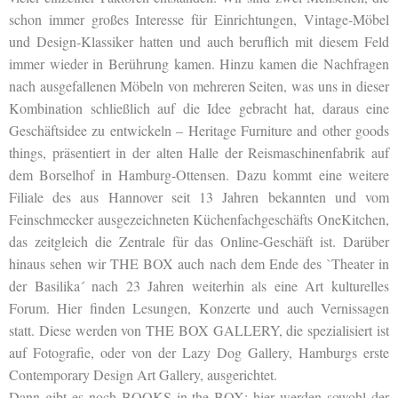
schon immer großes Interesse für Einrichtungen, Vintage-Möbel
und Design-Klassiker hatten und auch beruflich mit diesem Feld
immer wieder in Berührung kamen. Hinzu kamen die Nachfragen
nach ausgefallenen Möbeln von mehreren Seiten, was uns in dieser
Kombination schließlich auf die Idee gebracht hat, daraus eine
Geschäftsidee zu entwickeln – Heritage Furniture and other goods
things, präsentiert in der alten Halle der Reismaschinenfabrik auf
dem Borselhof in Hamburg-Ottensen. Dazu kommt eine weitere
Filiale des aus Hannover seit 13 Jahren bekannten und vom
Feinschmecker ausgezeichneten Küchenfachgeschäfts OneKitchen,
das zeitgleich die Zentrale für das Online-Geschäft ist. Darüber
hinaus sehen wir THE BOX auch nach dem Ende des `Theater in
der Basilika´ nach 23 Jahren weiterhin als eine Art kulturelles
Forum. Hier finden Lesungen, Konzerte und auch Vernissagen
statt. Diese werden von THE BOX GALLERY, die spezialisiert ist
auf Fotografie, oder von der Lazy Dog Gallery, Hamburgs erste
Contemporary Design Art Gallery, ausgerichtet.
Dann gibt es noch BOOKS in the BOX: hier werden sowohl der