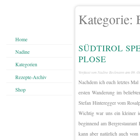
Kategorie:
Home
SÜDTIROL SPE
Nadine
PLOSE
Kategorien
Verfasst von
Nadine Beckmann
am
09. O
Rezepte-Archiv
Nachdem ich euch letztes Mal 
Shop
ersten Wanderung im beliebten
Stefan Hinteregger vom Rosalp
Wichtig war uns ein kleiner 
beginnend am Bergrestaurant 
kann aber natürlich auch vom 