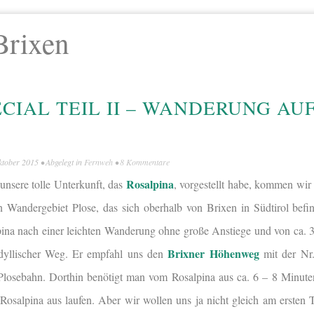
Brixen
CIAL TEIL II – WANDERUNG AU
ktober 2015
• Abgelegt in
Fernweh
•
8 Kommentare
Rosalpina
unsere tolle Unterkunft, das
, vorgestellt habe, kommen wir
 Wandergebiet Plose, das sich oberhalb von Brixen in Südtirol befin
ina nach einer leichten Wanderung ohne große Anstiege und von ca. 
Brixner Höhenweg
idyllischer Weg. Er empfahl uns den
mit der Nr
Plosebahn. Dorthin benötigt man vom Rosalpina aus ca. 6 – 8 Minut
Rosalpina aus laufen. Aber wir wollen uns ja nicht gleich am ersten 