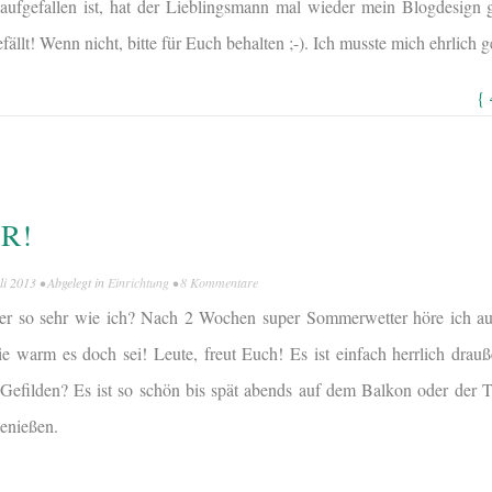
aufgefallen ist, hat der Lieblingsmann mal wieder mein Blogdesign 
efällt! Wenn nicht, bitte für Euch behalten ;-). Ich musste mich ehrlich 
{
R!
li 2013
• Abgelegt in
Einrichtung
•
8 Kommentare
r so sehr wie ich? Nach 2 Wochen super Sommerwetter höre ich au
 warm es doch sei! Leute, freut Euch! Es ist einfach herrlich drau
 Gefilden? Es ist so schön bis spät abends auf dem Balkon oder der Te
enießen.