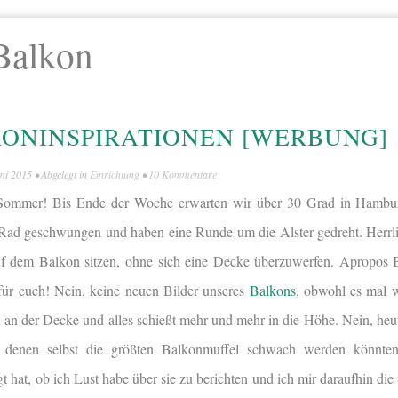
Balkon
ONINSPIRATIONEN [WERBUNG]
uni 2015
• Abgelegt in
Einrichtung
•
10 Kommentare
der Sommer! Bis Ende der Woche erwarten wir über 30 Grad in Hamb
 Rad geschwungen und haben eine Runde um die Alster gedreht. Herrl
 dem Balkon sitzen, ohne sich eine Decke überzuwerfen. Apropos B
für euch! Nein, keine neuen Bilder unseres
Balkons
, obwohl es mal w
 an der Decke und alles schießt mehr und mehr in die Höhe. Nein, heu
i denen selbst die größten Balkonmuffel schwach werden könnte
t hat, ob ich Lust habe über sie zu berichten und ich mir daraufhin die