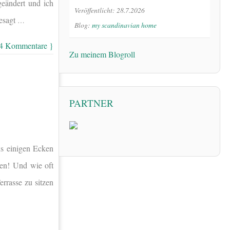
geändert und ich
Veröffentlicht: 28.7.2026
gesagt
…
Blog:
my scandinavian home
 4 Kommentare }
Zu meinem Blogroll
PARTNER
s einigen Ecken
ßen! Und wie oft
rrasse zu sitzen