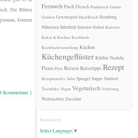
Fernweh
Fisch
Fleisch
Frankreich
Garten
isch. Die Blüten
Hamburg
Gewinnspiel
Gemüse
Hackfleisch
ingsmann, können
Interieur
Interior
Hähnchen
Italien
Karotten
Kekse & Kuchen
Kochbuch
Kuchen
Kochbuchvorstellung
Küchengeflüster
Kürbis
Nudeln
Rezept
Pasta
Reisen
Reisetipps
Pilze
Spargel
Suppe
Südtirol
Rezeptearchiv
Salat
Vegetarisch
Tischdeko
Vegan
Verlosung
 8 Kommentare }
Zucchini
Weihnachten
TRANSLATE
Select Language
▼