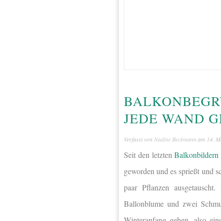
BALKONBEGR
JEDE WAND 
Verfasst von
Nadine Beckmann
am
14. M
Seit den letzten
Balkonbildern
geworden und es sprießt und sc
paar Pflanzen ausgetauscht
Ballonblume und zwei Schmuc
Winteranfang gehen, also ein