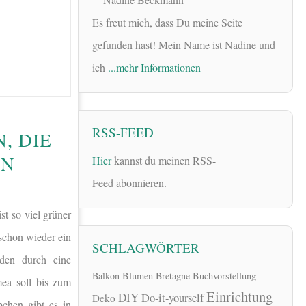
Es freut mich, dass Du meine Seite
gefunden hast! Mein Name ist Nadine und
ich
...mehr Informationen
RSS-FEED
, DIE
EN
Hier
kannst du meinen RSS-
Feed abonnieren.
t so viel grüner
 schon wieder ein
SCHLAGWÖRTER
den durch eine
Balkon
Blumen
Bretagne
Buchvorstellung
ea soll bis zum
Einrichtung
DIY
Do-it-yourself
Deko
chen gibt es in