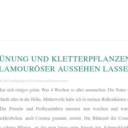
ÜNUNG UND KLETTERPFLANZEN
GLAMOURÖSER AUSSEHEN LASS
ai 2015
• Abgelegt in
Einrichtung
•
8 Kommentare
hat sich einiges getan. Was 4 Wochen so alles ausmachen. Die Natur is
hießt alles in die Höhe. Mittlerweile habe ich in meinen Balkonkästen
. Die Primeln und Perlhyazinthen mussten nun weichen und wur
kkörbchen, auch Cosmea genannt, ersetzt. Die Blütezeit der Cosm
e schöne Pflanze, an der man lange seine Freude hat. Schmuckkörb