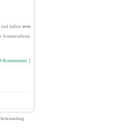
n und haben
trotz
uen Sommerabend.
 8 Kommentare }
|
Seitenanfang