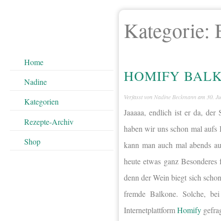
Kategorie:
Home
HOMIFY BALK
Nadine
Verfasst von
Nadine Beckmann
am
30. J
Kategorien
Jaaaaa, endlich ist er da, 
Rezepte-Archiv
haben wir uns schon mal aufs
Shop
kann man auch mal abends auf
heute etwas ganz Besonderes 
denn der Wein biegt sich schon
fremde Balkone. Solche, be
Internetplattform
Homify
gefrag