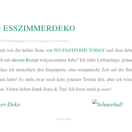
D ESSZIMMERDEKO
li 2014
• Abgelegt in
Einrichtung
•
4 Kommentare
nt von der lieben Ilona von
NO FASTFOOD TODAY
und dem lieb
ch mit
diesem Rezept
teilgenommen habe? Ich habe Luftsprünge gemach
 dass ich tatsächlich den Hauptpreis, eine romantische Zeit auf der B
 habe! Es steht zwar noch kein genauer Termin fest, aber ich werd
hat. Vielen lieben Dank Ilona & Tim! Ich freue mich ja sooo!
Schneeball