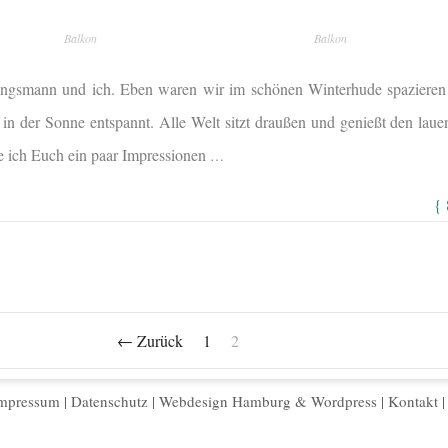
Balkon
Balkon
lingsmann und ich. Eben waren wir im schönen Winterhude spaziere
d in der Sonne entspannt. Alle Welt sitzt draußen und genießt den la
abe ich Euch ein paar Impressionen
…
{
← Zurück
1
2
mpressum
|
Datenschutz
|
Webdesign Hamburg
&
Wordpress
|
Kontakt