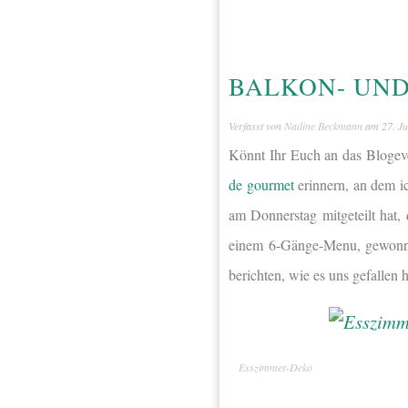
BALKON- UN
Verfasst von
Nadine Beckmann
am
27. Ju
Könnt Ihr Euch an das Blogeve
de gourmet
erinnern, an dem i
am Donnerstag mitgeteilt hat,
einem 6-Gänge-Menu, gewonnen
berichten, wie es uns gefallen 
Esszimmer-Deko