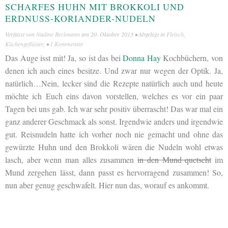
SCHARFES HUHN MIT BROKKOLI UND
ERDNUSS-KORIANDER-NUDELN
Verfasst von
Nadine Beckmann
am
20. Oktober 2013
• Abgelegt in
Fleisch
,
Küchengeflüster
, •
1 Kommentar
Das Auge isst mit! Ja, so ist das bei
Donna Hay
Kochbüchern, von
denen ich auch eines besitze. Und zwar nur wegen der Optik. Ja,
natürlich…Nein, lecker sind die Rezepte natürlich auch und heute
möchte ich Euch eins davon vorstellen, welches es vor ein paar
Tagen bei uns gab. Ich war sehr positiv überrascht! Das war mal ein
ganz anderer Geschmack als sonst. Irgendwie anders und irgendwie
gut. Reisnudeln hatte ich vorher noch nie gemacht und ohne das
gewürzte Huhn und den Brokkoli wären die Nudeln wohl etwas
lasch, aber wenn man alles zusammen
in den Mund quetscht
im
Mund zergehen lässt, dann passt es hervorragend zusammen! So,
nun aber genug geschwafelt. Hier nun das, worauf es ankommt.