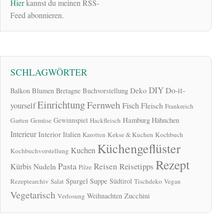
Hier
kannst du meinen RSS-
Feed abonnieren.
SCHLAGWÖRTER
DIY
Do-it-
Deko
Balkon
Blumen
Bretagne
Buchvorstellung
Einrichtung
Fernweh
yourself
Fisch
Fleisch
Frankreich
Hamburg
Gewinnspiel
Hähnchen
Garten
Gemüse
Hackfleisch
Interieur
Interior
Italien
Karotten
Kekse & Kuchen
Kochbuch
Küchengeflüster
Kuchen
Kochbuchvorstellung
Rezept
Pasta
Reisen
Reisetipps
Kürbis
Nudeln
Pilze
Spargel
Suppe
Südtirol
Rezeptearchiv
Salat
Tischdeko
Vegan
Vegetarisch
Zucchini
Weihnachten
Verlosung