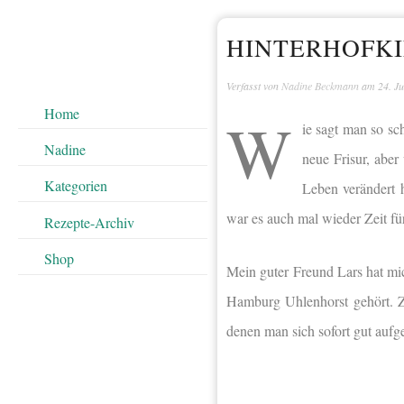
HINTERHOFK
Verfasst von
Nadine Beckmann
am
24. J
Home
W
ie sagt man so s
Nadine
neue Frisur, aber
Kategorien
Leben verändert 
war es auch mal wieder Zeit fü
Rezepte-Archiv
Shop
Mein guter Freund Lars hat m
Hamburg Uhlenhorst gehört. Z
denen man sich sofort gut aufg