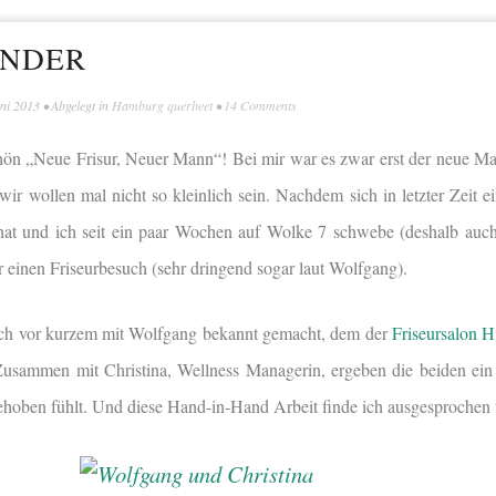
INDER
uni 2013
• Abgelegt in
Hamburg querbeet
•
14 Comments
chön „Neue Frisur, Neuer Mann“! Bei mir war es zwar erst der neue M
 wir wollen mal nicht so kleinlich sein. Nachdem sich in letzter Zeit 
hat und ich seit ein paar Wochen auf Wolke 7 schwebe (deshalb auch
r einen Friseurbesuch (sehr dringend sogar laut Wolfgang).
ich vor kurzem mit Wolfgang bekannt gemacht, dem der
Friseursalon H
usammen mit Christina, Wellness Managerin, ergeben die beiden ein 
ehoben fühlt. Und diese Hand-in-Hand Arbeit finde ich ausgesprochen t