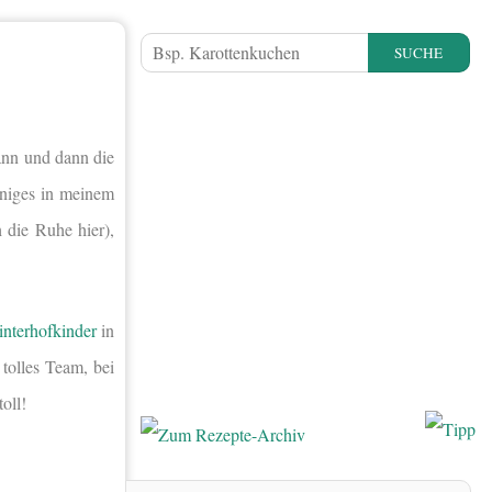
SUCHE
ann und dann die
einiges in meinem
 die Ruhe hier),
interhofkinder
in
tolles Team, bei
oll!