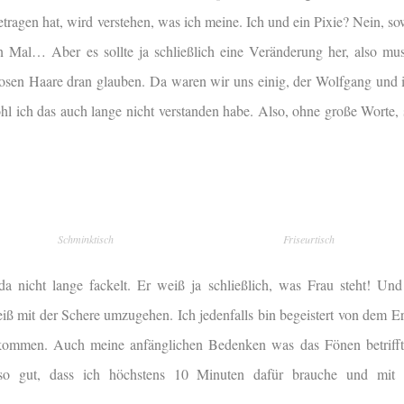
etragen hat, wird verstehen, was ich meine. Ich und ein Pixie? Nein, so
en Mal… Aber es sollte ja schließlich eine Veränderung her, also mus
osen Haare dran glauben. Da waren wir uns einig, der Wolfgang und 
ohl ich das auch lange nicht verstanden habe. Also, ohne große Worte,
Schminktisch
Friseurtisch
da nicht lange fackelt. Er weiß ja schließlich, was Frau steht! Und 
ß mit der Schere umzugehen. Ich jedenfalls bin begeistert von dem E
ekommen. Auch meine anfänglichen Bedenken was das Fönen betrifft
t so gut, dass ich höchstens 10 Minuten dafür brauche und mit