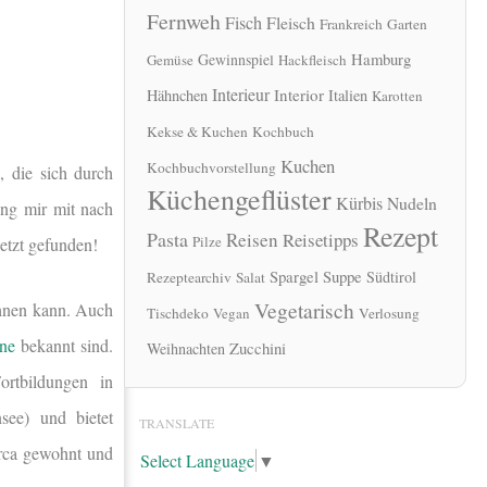
Fernweh
Fisch
Fleisch
Frankreich
Garten
Hamburg
Gewinnspiel
Gemüse
Hackfleisch
Interieur
Interior
Hähnchen
Italien
Karotten
Kekse & Kuchen
Kochbuch
Kuchen
Kochbuchvorstellung
s
, die sich durch
Küchengeflüster
Kürbis
Nudeln
ang mir mit nach
Rezept
Pasta
Reisen
Reisetipps
Pilze
etzt gefunden!
Spargel
Suppe
Südtirol
Rezeptearchiv
Salat
Vegetarisch
öhnen kann. Auch
Tischdeko
Vegan
Verlosung
ne
bekannt sind.
Zucchini
Weihnachten
ortbildungen in
see) und bietet
TRANSLATE
orca gewohnt und
Select Language
▼