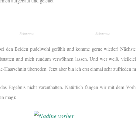
armen aufgebaut und geleitet.
Relaxzone
Relaxzone
 bei den Beiden pudelwohl gefühlt und komme gerne wieder! Nächst
bstatten und mich rundum verwöhnen lassen. Und wer weiß, vielleich
-Haarschnitt überreden. Jetzt aber bin ich erst einmal sehr zufrieden
das Ergebnis nicht vorenthalten. Natürlich fangen wir mit dem Vorh
hen mag):