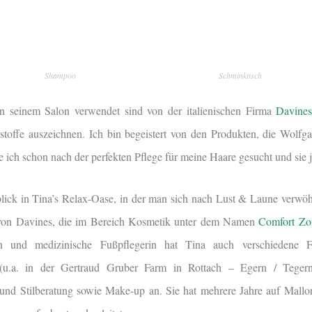
Shampoo
Schminktisch
n seinem Salon verwendet sind von der italienischen Firma
Davine
tsstoffe auszeichnen. Ich bin begeistert von den Produkten, die Wolfg
ich schon nach der perfekten Pflege für meine Haare gesucht und sie j
blick in Tina’s Relax-Oase, in der man sich nach Lust & Laune verw
 von Davines, die im Bereich Kosmetik unter dem Namen
Comfort Zo
in und medizinische Fußpflegerin hat Tina auch verschiedene F
 (u.a. in der Gertraud Gruber Farm in Rottach – Egern / Tegern
 und Stilberatung sowie Make-up an. Sie hat mehrere Jahre auf Mall