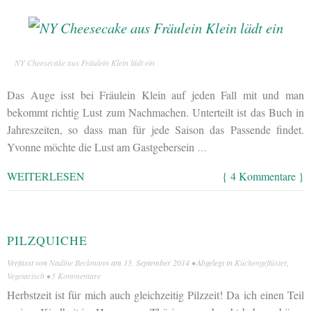
NY Cheesecake aus Fräulein Klein lädt ein
Das Auge isst bei Fräulein Klein auf jeden Fall mit und man
bekommt richtig Lust zum Nachmachen. Unterteilt ist das Buch in
Jahreszeiten, so dass man für jede Saison das Passende findet.
Yvonne möchte die Lust am Gastgebersein
…
WEITERLESEN
{ 4 Kommentare }
PILZQUICHE
Verfasst von
Nadine Beckmann
am
15. September 2014
• Abgelegt in
Küchengeflüster
,
Vegetarisch
•
5 Kommentare
Herbstzeit ist für mich auch gleichzeitig Pilzzeit! Da ich einen Teil