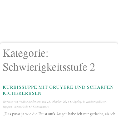
Kategorie:
Schwierigkeitsstufe 2
KÜRBISSUPPE MIT GRUYÈRE UND SCHARFEN
KICHERERBSEN
Verfasst von
Nadine Beckmann
am
15. Oktober 2014
• Abgelegt in
Küchengeflüster
,
Suppen
,
Vegetarisch
•
7 Kommentare
„Das passt ja wie die Faust aufs Auge“ habe ich mir gedacht, als ich