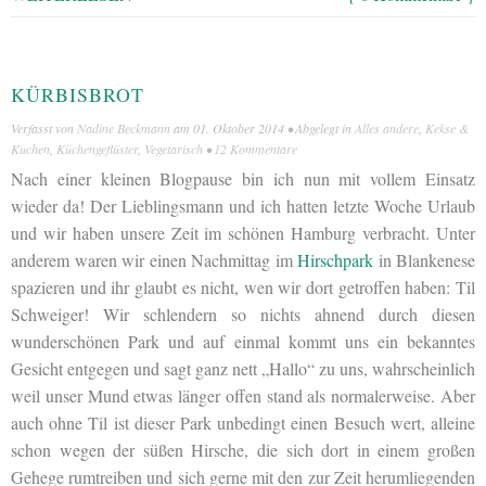
KÜRBISBROT
Verfasst von
Nadine Beckmann
am
01. Oktober 2014
• Abgelegt in
Alles andere
,
Kekse &
Kuchen
,
Küchengeflüster
,
Vegetarisch
•
12 Kommentare
Nach einer kleinen Blogpause bin ich nun mit vollem Einsatz
wieder da! Der Lieblingsmann und ich hatten letzte Woche Urlaub
und wir haben unsere Zeit im schönen Hamburg verbracht. Unter
anderem waren wir einen Nachmittag im
Hirschpark
in Blankenese
spazieren und ihr glaubt es nicht, wen wir dort getroffen haben: Til
Schweiger! Wir schlendern so nichts ahnend durch diesen
wunderschönen Park und auf einmal kommt uns ein bekanntes
Gesicht entgegen und sagt ganz nett „Hallo“ zu uns, wahrscheinlich
weil unser Mund etwas länger offen stand als normalerweise. Aber
auch ohne Til ist dieser Park unbedingt einen Besuch wert, alleine
schon wegen der süßen Hirsche, die sich dort in einem großen
Gehege rumtreiben und sich gerne mit den zur Zeit herumliegenden