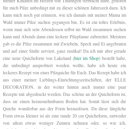
meiner Kindheit im Herzen von Thüringen verbracht habe, gehören
für mich Pilze unbedingt mit zu dieser schönen Jahreszeit dazu. Ich
kann mich noch gut erinnern, wie ich damals mit meiner Mama im
Wald immer Pilze suchen gegangen bin. Es ist ein tolles Erlebnis,
wenn man sich sein Abendessen selbst im Wald zusammen suchen
kann und Abends dann eine leckere Pilzpfanne zubereitet. Meistens
gab es die Pilze zusammen mit Zwiebeln, Speck und Ei angebraten
und auf einer Stulle serviert, ganz rustikal! Da ich mir aber gerade
eine neue Quicheform von Lakeland (
hier im Shop
) bestellt habe,
die unbedingt ausprobiert werden wollte, habe ich heute ein
leckeres Rezept von einer Pilzquiche für Euch. Das Rezept habe ich
aus einer meiner Lieblings-Einrichtungszeitschiften, der ELLE
DECORATION, in der weiter hinten auch immer eine paar
Rezepte mit abgedruckt werden. Das schöne an der Quicheform ist,
dass sie einen herausnehmbaren Boden hat. Somit lässt sich die
Quiche wunderbar aus der Form herauslösen. Da diese längliche
Form etwas kleiner ist als eine runde 20 cm Quicheform, entweder
von allem etwas weniger Zutaten nehmen oder, so wie ich,