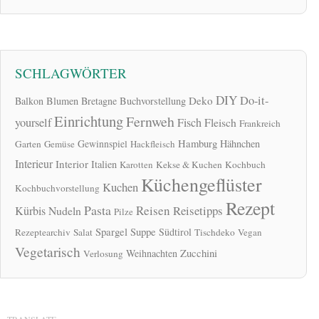
SCHLAGWÖRTER
DIY
Do-it-
Deko
Balkon
Blumen
Bretagne
Buchvorstellung
Einrichtung
Fernweh
yourself
Fisch
Fleisch
Frankreich
Hamburg
Gewinnspiel
Hähnchen
Garten
Gemüse
Hackfleisch
Interieur
Interior
Italien
Karotten
Kekse & Kuchen
Kochbuch
Küchengeflüster
Kuchen
Kochbuchvorstellung
Rezept
Pasta
Reisen
Reisetipps
Kürbis
Nudeln
Pilze
Spargel
Suppe
Südtirol
Rezeptearchiv
Salat
Tischdeko
Vegan
Vegetarisch
Zucchini
Weihnachten
Verlosung
TRANSLATE