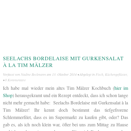
SEELACHS BORDELAISE MIT GURKENSALAT
À LA TIM MÄLZER
Verfasst von
Nadine Beckmann
am
13. Oktober 2014
• Abgelegt in
Fisch
,
Küchengeflüster
,
•
0 Kommentare
Ich habe mal wieder mein altes Tim Mälzer Kochbuch (
hier im
Shop
) herausgekramt und ein Rezept entdeckt, dass ich schon lange
nicht mehr gemacht habe: Seelachs Bordelaise mit Gurkensalat à la
Tim Mälzer! Ihr kennt doch bestimmt das tiefgefrorene
Schlemmerfilet, dass es im Supermarkt zu kaufen gibt, oder? Das
gab es, als ich noch klein war, öfter bei uns zum Mittag zu Hause