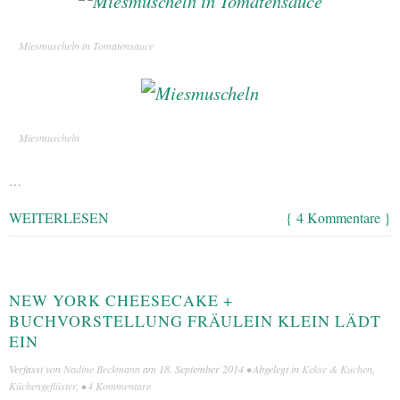
Miesmuscheln in Tomatensauce
Miesmuscheln
…
WEITERLESEN
{ 4 Kommentare }
NEW YORK CHEESECAKE +
BUCHVORSTELLUNG FRÄULEIN KLEIN LÄDT
EIN
Verfasst von
Nadine Beckmann
am
18. September 2014
• Abgelegt in
Kekse & Kuchen
,
Küchengeflüster
, •
4 Kommentare