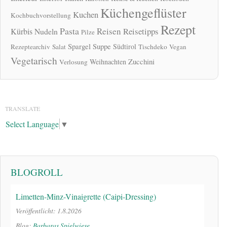
Küchengeflüster
Kuchen
Kochbuchvorstellung
Rezept
Pasta
Reisen
Reisetipps
Kürbis
Nudeln
Pilze
Spargel
Suppe
Südtirol
Rezeptearchiv
Salat
Tischdeko
Vegan
Vegetarisch
Zucchini
Weihnachten
Verlosung
TRANSLATE
Select Language
▼
BLOGROLL
Limetten-Minz-Vinaigrette (Caipi-Dressing)
Veröffentlicht: 1.8.2026
Blog:
Barbaras Spielwiese