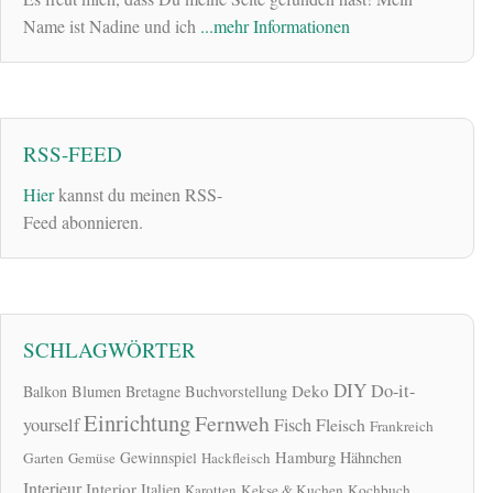
Name ist Nadine und ich
...mehr Informationen
RSS-FEED
Hier
kannst du meinen RSS-
Feed abonnieren.
SCHLAGWÖRTER
DIY
Do-it-
Deko
Balkon
Blumen
Bretagne
Buchvorstellung
Einrichtung
Fernweh
yourself
Fisch
Fleisch
Frankreich
Hamburg
Gewinnspiel
Hähnchen
Garten
Gemüse
Hackfleisch
Interieur
Interior
Italien
Karotten
Kekse & Kuchen
Kochbuch