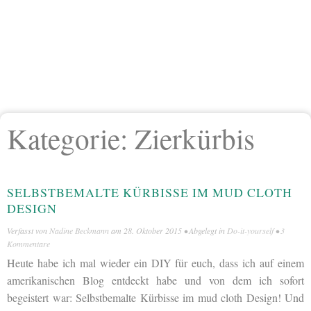
Kategorie:
Zierkürbis
SELBSTBEMALTE KÜRBISSE IM MUD CLOTH
DESIGN
Verfasst von
Nadine Beckmann
am
28. Oktober 2015
• Abgelegt in
Do-it-yourself
•
3
Kommentare
Heute habe ich mal wieder ein DIY für euch, dass ich auf einem
amerikanischen Blog entdeckt habe und von dem ich sofort
begeistert war: Selbstbemalte Kürbisse im mud cloth Design! Und