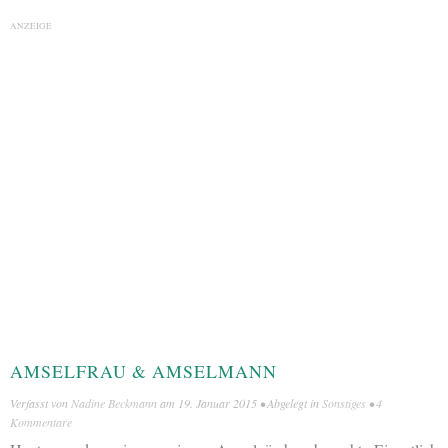
ANZEIGE
AMSELFRAU & AMSELMANN
Verfasst von
Nadine Beckmann
am
19. Januar 2015
• Abgelegt in
Sonstiges
•
4
Kommentare