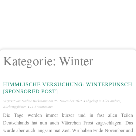
Kategorie:
Winter
HIMMLISCHE VERSUCHUNG: WINTERPUNSCH
[SPONSORED POST]
Verfasst von
Nadine Beckmann
am
25. November 2015
• Abgelegt in
Alles andere
,
Küchengeflüster
, •
14 Kommentare
Die Tage werden immer kürzer und in fast allen Teilen
Deutschlands hat nun auch Väterchen Frost zugeschlagen. Das
wurde aber auch langsam mal Zeit. Wir haben Ende November und