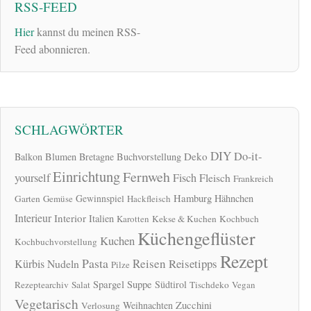
RSS-FEED
Hier
kannst du meinen RSS-
Feed abonnieren.
SCHLAGWÖRTER
DIY
Do-it-
Deko
Balkon
Blumen
Bretagne
Buchvorstellung
Einrichtung
Fernweh
yourself
Fisch
Fleisch
Frankreich
Hamburg
Gewinnspiel
Hähnchen
Garten
Gemüse
Hackfleisch
Interieur
Interior
Italien
Karotten
Kekse & Kuchen
Kochbuch
Küchengeflüster
Kuchen
Kochbuchvorstellung
Rezept
Pasta
Reisen
Reisetipps
Kürbis
Nudeln
Pilze
Spargel
Suppe
Südtirol
Rezeptearchiv
Salat
Tischdeko
Vegan
Vegetarisch
Zucchini
Weihnachten
Verlosung