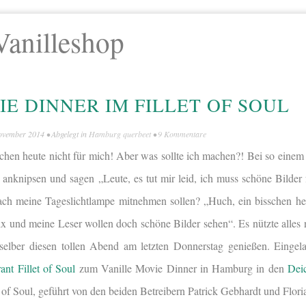
Vanilleshop
E DINNER IM FILLET OF SOUL
ovember 2014
• Abgelegt in
Hamburg querbeet
•
9 Kommentare
echen heute nicht für mich! Aber was sollte ich machen?! Bei so eine
 anknipsen und sagen „Leute, es tut mir leid, ich muss schöne Bilder
ach meine Tageslichtlampe mitnehmen sollen? „Huch, ein bisschen hell
ix und meine Leser wollen doch schöne Bilder sehen“. Es nützte alles n
selber diesen tollen Abend am letzten Donnerstag genießen. Einge
ant Fillet of Soul
zum Vanille Movie Dinner in Hamburg in den
Deic
t of Soul, geführt von den beiden Betreibern Patrick Gebhardt und Flori