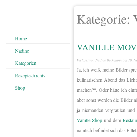
Kategorie:
Home
VANILLE MOVI
Nadine
Verfasst von
Nadine Beckmann
am
10. N
Kategorien
Ja, ich weiß, meine Bilder spr
Rezepte-Archiv
kulinarischen Abend das Licht
Shop
machen?“. Oder hätte ich einf
aber sonst werden die Bilder n
ja niemanden vergraulen und 
Vanille Shop
und dem
Restaur
nämlich befindet sich das Fille