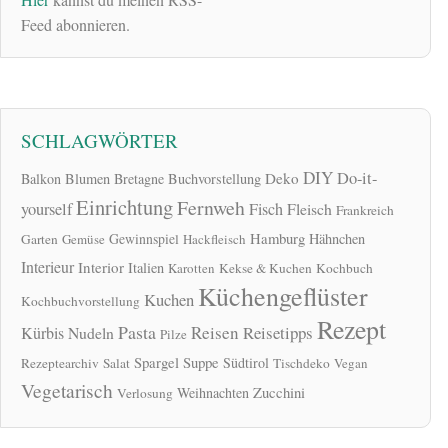
Feed abonnieren.
SCHLAGWÖRTER
DIY
Do-it-
Deko
Balkon
Blumen
Bretagne
Buchvorstellung
Einrichtung
Fernweh
yourself
Fisch
Fleisch
Frankreich
Hamburg
Gewinnspiel
Hähnchen
Garten
Gemüse
Hackfleisch
Interieur
Interior
Italien
Karotten
Kekse & Kuchen
Kochbuch
Küchengeflüster
Kuchen
Kochbuchvorstellung
Rezept
Pasta
Reisen
Reisetipps
Kürbis
Nudeln
Pilze
Spargel
Suppe
Südtirol
Rezeptearchiv
Salat
Tischdeko
Vegan
Vegetarisch
Zucchini
Weihnachten
Verlosung