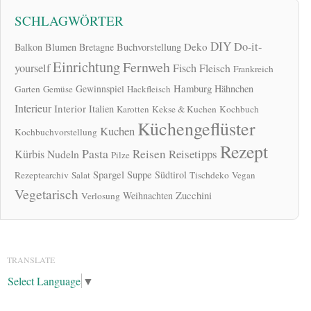
SCHLAGWÖRTER
DIY
Do-it-
Deko
Balkon
Blumen
Bretagne
Buchvorstellung
Einrichtung
Fernweh
yourself
Fisch
Fleisch
Frankreich
Hamburg
Gewinnspiel
Hähnchen
Garten
Gemüse
Hackfleisch
Interieur
Interior
Italien
Karotten
Kekse & Kuchen
Kochbuch
Küchengeflüster
Kuchen
Kochbuchvorstellung
Rezept
Pasta
Reisen
Reisetipps
Kürbis
Nudeln
Pilze
Spargel
Suppe
Südtirol
Rezeptearchiv
Salat
Tischdeko
Vegan
Vegetarisch
Zucchini
Weihnachten
Verlosung
TRANSLATE
Select Language
▼