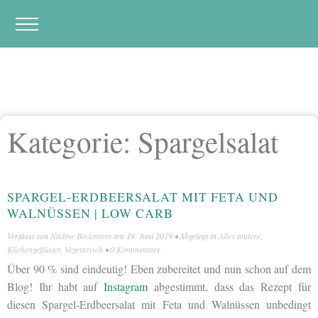
Kategorie:
Spargelsalat
SPARGEL-ERDBEERSALAT MIT FETA UND
WALNÜSSEN | LOW CARB
Verfasst von
Nadine Beckmann
am
19. Juni 2019
• Abgelegt in
Alles andere
,
Küchengeflüster
,
Vegetarisch
•
0 Kommentare
Über 90 % sind eindeutig! Eben zubereitet und nun schon auf dem
Blog! Ihr habt auf
Instagram
abgestimmt, dass das Rezept für
diesen Spargel-Erdbeersalat mit Feta und Walnüssen unbedingt