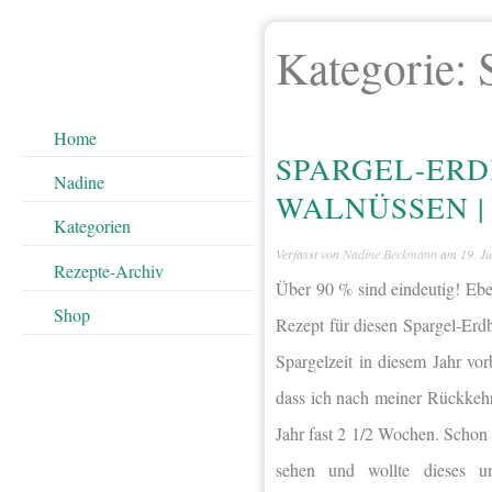
Kategorie:
Home
SPARGEL-ERD
Nadine
WALNÜSSEN |
Kategorien
Verfasst von
Nadine Beckmann
am
19. J
Rezepte-Archiv
Über 90 % sind eindeutig! Ebe
Shop
Rezept für diesen Spargel-Erd
Spargelzeit in diesem Jahr vo
dass ich nach meiner Rückkehr 
Jahr fast 2 1/2 Wochen. Schon
sehen und wollte dieses un