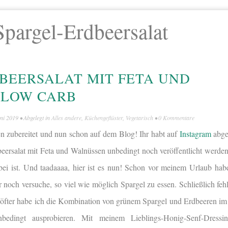
Spargel-Erdbeersalat
BEERSALAT MIT FETA UND
 LOW CARB
uni 2019
• Abgelegt in
Alles andere
,
Küchengeflüster
,
Vegetarisch
•
0 Kommentare
n zubereitet und nun schon auf dem Blog! Ihr habt auf
Instagram
abge
beersalat mit Feta und Walnüssen unbedingt noch veröffentlicht werden
rbei ist. Und taadaaaa, hier ist es nun! Schon vor meinem Urlaub habe
noch versuche, so viel wie möglich Spargel zu essen. Schließlich fehl
 öfter habe ich die Kombination von grünem Spargel und Erdbeeren im
bedingt ausprobieren. Mit meinem Lieblings-Honig-Senf-Dressi