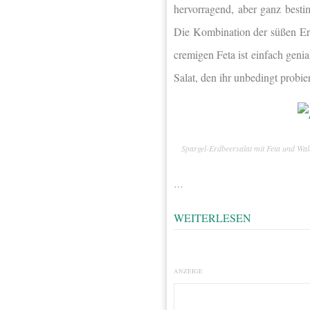
hervorragend, aber ganz bestim
Die Kombination der süßen Er
cremigen Feta ist einfach geni
Salat, den ihr unbedingt probie
Spargel-Erdbeersalat mit Feta und Wa
…
WEITERLESEN
ANZEIGE