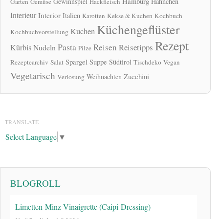
Hamburg
Gewinnspiel
Hähnchen
Garten
Gemüse
Hackfleisch
Interieur
Interior
Italien
Karotten
Kekse & Kuchen
Kochbuch
Küchengeflüster
Kuchen
Kochbuchvorstellung
Rezept
Pasta
Reisen
Reisetipps
Kürbis
Nudeln
Pilze
Spargel
Suppe
Südtirol
Rezeptearchiv
Salat
Tischdeko
Vegan
Vegetarisch
Zucchini
Weihnachten
Verlosung
TRANSLATE
Select Language
▼
BLOGROLL
Limetten-Minz-Vinaigrette (Caipi-Dressing)