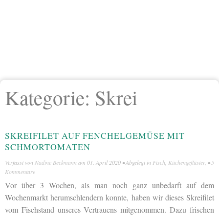
Kategorie:
Skrei
SKREIFILET AUF FENCHELGEMÜSE MIT
SCHMORTOMATEN
Verfasst von
Nadine Beckmann
am
01. April 2020
• Abgelegt in
Fisch
,
Küchengeflüster
, •
5
Kommentare
Vor über 3 Wochen, als man noch ganz unbedarft auf dem
Wochenmarkt herumschlendern konnte, haben wir dieses Skreifilet
vom Fischstand unseres Vertrauens mitgenommen. Dazu frischen