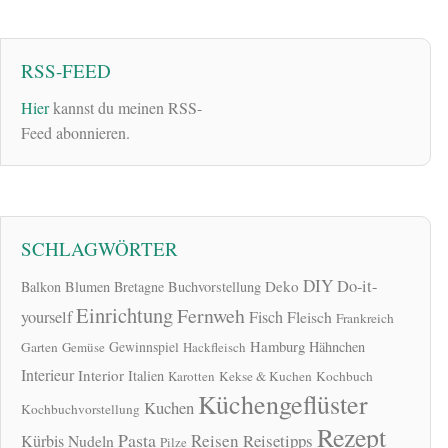
RSS-FEED
Hier
kannst du meinen RSS-
Feed abonnieren.
SCHLAGWÖRTER
DIY
Do-it-
Deko
Balkon
Blumen
Bretagne
Buchvorstellung
Einrichtung
Fernweh
yourself
Fisch
Fleisch
Frankreich
Hamburg
Gewinnspiel
Hähnchen
Garten
Gemüse
Hackfleisch
Interieur
Interior
Italien
Karotten
Kekse & Kuchen
Kochbuch
Küchengeflüster
Kuchen
Kochbuchvorstellung
Rezept
Pasta
Reisen
Reisetipps
Kürbis
Nudeln
Pilze