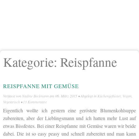
Kategorie:
Reispfanne
REISPFANNE MIT GEMÜSE
Verfasst von
Nadine Beckmann
am
06. März 2015
• Abgelegt in
Küchengeflüster
,
Vegan
,
Vegetarisch
•
13 Kommentare
Eigentlich wollte ich gestern eine geröstete Blumenkohlsuppe
zubereiten, aber der Lieblingsmann und ich hatten mehr Lust auf
etwas Bissfestes. Bei einer Reispfanne mit Gemüse waren wir beide
dabei. Die ist so easy peasy und schnell zubereitet und man kann