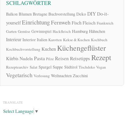
SCHLAGWÖRTER
DIY
Do-it-
Deko
Balkon
Blumen
Bretagne
Buchvorstellung
Einrichtung
Fernweh
yourself
Fisch
Fleisch
Frankreich
Hamburg
Gewinnspiel
Hähnchen
Garten
Gemüse
Hackfleisch
Interieur
Interior
Italien
Karotten
Kekse & Kuchen
Kochbuch
Küchengeflüster
Kuchen
Kochbuchvorstellung
Rezept
Pasta
Reisen
Reisetipps
Kürbis
Nudeln
Pilze
Spargel
Suppe
Südtirol
Rezeptearchiv
Salat
Tischdeko
Vegan
Vegetarisch
Zucchini
Weihnachten
Verlosung
TRANSLATE
Select Language
▼