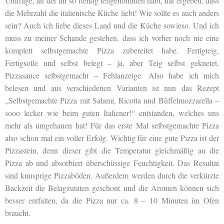
Umfrage, an der ihr so fleißig teilgenommen habt, hat ergeben, dass
die Mehrzahl die italienische Küche liebt! Wie sollte es auch anders
sein? Auch ich liebe dieses Land und die Küche sowieso. Und ich
muss zu meiner Schande gestehen, dass ich vorher noch nie eine
komplett selbstgemachte Pizza zubereitet habe. Fertigteig,
Fertigsoße und selbst belegt – ja, aber Teig selbst geknetet,
Pizzasauce selbstgemacht – Fehlanzeige. Also habe ich mich
belesen und aus verschiedenen Varianten ist nun das Rezept
„Selbstgemachte Pizza mit Salami, Ricotta und Büffelmozzarella –
sooo lecker wie beim guten Italiener!“ entstanden, welches uns
mehr als umgehauen hat! Für das erste Mal selbstgemachte Pizza
also schon mal ein voller Erfolg. Wichtig für eine gute Pizza ist der
Pizzastein, denn dieser gibt die Temperatur gleichmäßig an die
Pizza ab und absorbiert überschüssige Feuchtigkeit. Das Resultat
sind knusprige Pizzaböden. Außerdem werden durch die verkürzte
Backzeit die Belagzutaten geschont und die Aromen können sich
besser entfalten, da die Pizza nur ca. 8 – 10 Minuten im Ofen
braucht.