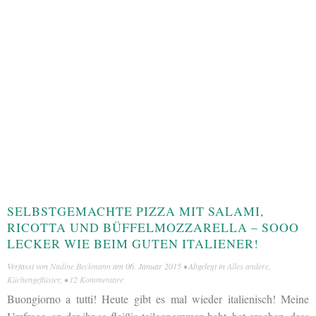
SELBSTGEMACHTE PIZZA MIT SALAMI,
RICOTTA UND BÜFFELMOZZARELLA – SOOO
LECKER WIE BEIM GUTEN ITALIENER!
Verfasst von
Nadine Beckmann
am
06. Januar 2015
• Abgelegt in
Alles andere
,
Küchengeflüster
, •
12 Kommentare
Buongiorno a tutti! Heute gibt es mal wieder italienisch! Meine