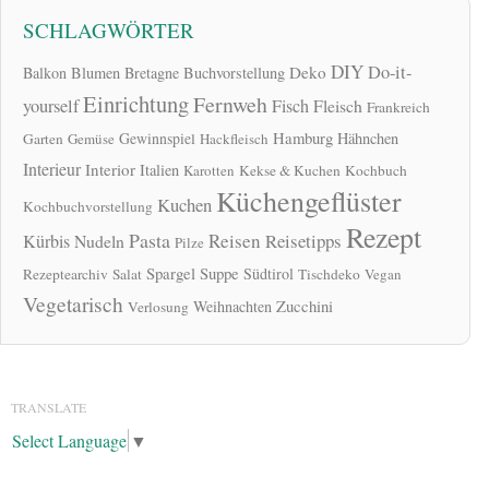
SCHLAGWÖRTER
DIY
Do-it-
Deko
Balkon
Blumen
Bretagne
Buchvorstellung
Einrichtung
Fernweh
yourself
Fisch
Fleisch
Frankreich
Hamburg
Gewinnspiel
Hähnchen
Garten
Gemüse
Hackfleisch
Interieur
Interior
Italien
Karotten
Kekse & Kuchen
Kochbuch
Küchengeflüster
Kuchen
Kochbuchvorstellung
Rezept
Pasta
Reisen
Reisetipps
Kürbis
Nudeln
Pilze
Spargel
Suppe
Südtirol
Rezeptearchiv
Salat
Tischdeko
Vegan
Vegetarisch
Zucchini
Weihnachten
Verlosung
TRANSLATE
Select Language
▼