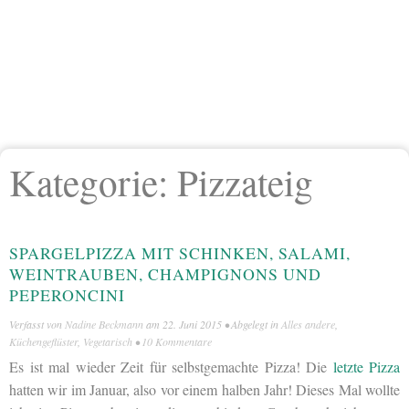
Kategorie:
Pizzateig
SPARGELPIZZA MIT SCHINKEN, SALAMI,
WEINTRAUBEN, CHAMPIGNONS UND
PEPERONCINI
Verfasst von
Nadine Beckmann
am
22. Juni 2015
• Abgelegt in
Alles andere
,
Küchengeflüster
,
Vegetarisch
•
10 Kommentare
Es ist mal wieder Zeit für selbstgemachte Pizza! Die
letzte Pizza
hatten wir im Januar, also vor einem halben Jahr! Dieses Mal wollte