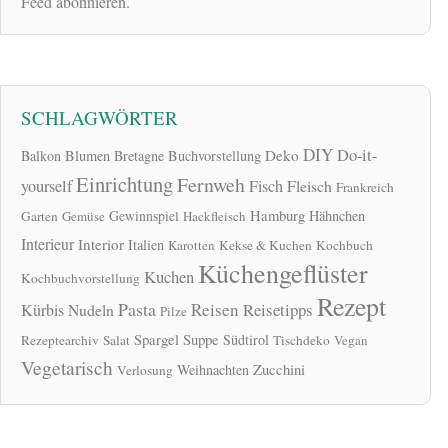
Feed abonnieren.
SCHLAGWÖRTER
DIY
Do-it-
Deko
Balkon
Blumen
Bretagne
Buchvorstellung
Einrichtung
Fernweh
yourself
Fisch
Fleisch
Frankreich
Hamburg
Gewinnspiel
Hähnchen
Garten
Gemüse
Hackfleisch
Interieur
Interior
Italien
Karotten
Kekse & Kuchen
Kochbuch
Küchengeflüster
Kuchen
Kochbuchvorstellung
Rezept
Pasta
Reisen
Reisetipps
Kürbis
Nudeln
Pilze
Spargel
Suppe
Südtirol
Rezeptearchiv
Salat
Tischdeko
Vegan
Vegetarisch
Zucchini
Weihnachten
Verlosung