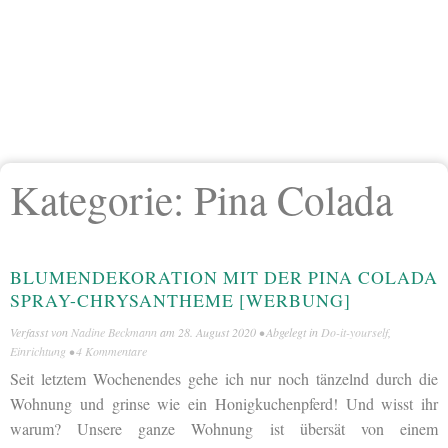
Kategorie:
Pina Colada
BLUMENDEKORATION MIT DER PINA COLADA
SPRAY-CHRYSANTHEME [WERBUNG]
Verfasst von
Nadine Beckmann
am
28. August 2020
• Abgelegt in
Do-it-yourself
,
Einrichtung
•
4 Kommentare
Seit letztem Wochenendes gehe ich nur noch tänzelnd durch die
Wohnung und grinse wie ein Honigkuchenpferd! Und wisst ihr
warum? Unsere ganze Wohnung ist übersät von einem