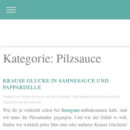
Kategorie:
Pilzsauce
KRAUSE GLUCKE IN SAHNESAUCE UND
PAPPARDELLE
Verfasst von
Nadine Beckmann
am
04. November 2020
• Abgelegt in
Küchengeflüster
,
Vegetarisch
•
0 Kommentare
Wie ihr ja vielleicht schon bei
Instagram
mitbekommen habt, sind
wir unter die Pilzsammler gegangen. Und wie der Zufall es will,
finden wir wirklich jedes Mal eine oder mehrere Krause Glucke/n!