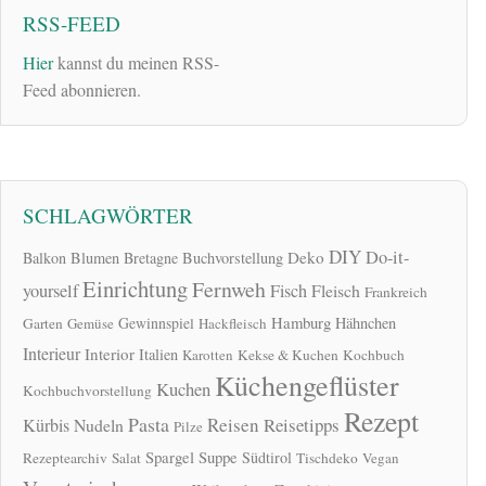
RSS-FEED
Hier
kannst du meinen RSS-
Feed abonnieren.
SCHLAGWÖRTER
DIY
Do-it-
Deko
Balkon
Blumen
Bretagne
Buchvorstellung
Einrichtung
Fernweh
yourself
Fisch
Fleisch
Frankreich
Hamburg
Gewinnspiel
Hähnchen
Garten
Gemüse
Hackfleisch
Interieur
Interior
Italien
Karotten
Kekse & Kuchen
Kochbuch
Küchengeflüster
Kuchen
Kochbuchvorstellung
Rezept
Pasta
Reisen
Reisetipps
Kürbis
Nudeln
Pilze
Spargel
Suppe
Südtirol
Rezeptearchiv
Salat
Tischdeko
Vegan