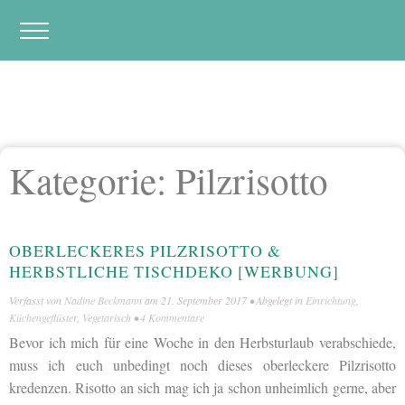
Kategorie:
Pilzrisotto
OBERLECKERES PILZRISOTTO &
HERBSTLICHE TISCHDEKO [WERBUNG]
Verfasst von
Nadine Beckmann
am
21. September 2017
• Abgelegt in
Einrichtung
,
Küchengeflüster
,
Vegetarisch
•
4 Kommentare
Bevor ich mich für eine Woche in den Herbsturlaub verabschiede,
muss ich euch unbedingt noch dieses oberleckere Pilzrisotto
kredenzen. Risotto an sich mag ich ja schon unheimlich gerne, aber