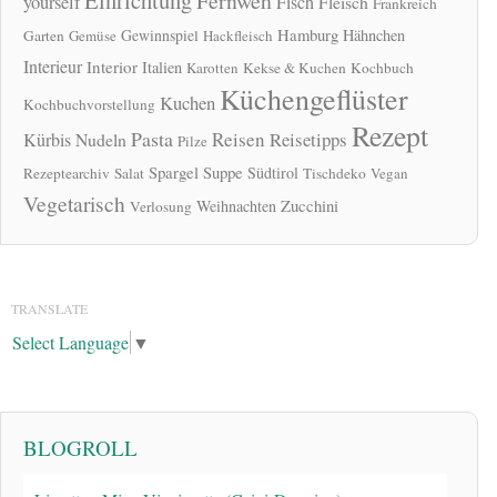
Fernweh
yourself
Fisch
Fleisch
Frankreich
Hamburg
Gewinnspiel
Hähnchen
Garten
Gemüse
Hackfleisch
Interieur
Interior
Italien
Karotten
Kekse & Kuchen
Kochbuch
Küchengeflüster
Kuchen
Kochbuchvorstellung
Rezept
Pasta
Reisen
Reisetipps
Kürbis
Nudeln
Pilze
Spargel
Suppe
Südtirol
Rezeptearchiv
Salat
Tischdeko
Vegan
Vegetarisch
Zucchini
Weihnachten
Verlosung
TRANSLATE
Select Language
▼
BLOGROLL