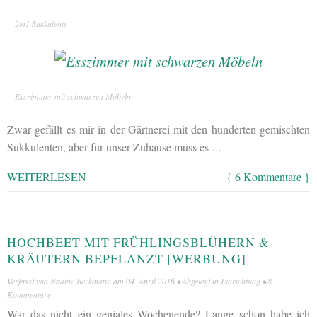
2in1 Sukkulente
Esszimmer mit schwarzen Möbeln
Zwar gefällt es mir in der Gärtnerei mit den hunderten gemischten
Sukkulenten, aber für unser Zuhause muss es
…
WEITERLESEN
{ 6 Kommentare }
HOCHBEET MIT FRÜHLINGSBLÜHERN &
KRÄUTERN BEPFLANZT [WERBUNG]
Verfasst von
Nadine Beckmann
am
04. April 2016
• Abgelegt in
Einrichtung
•
8
Kommentare
War das nicht ein geniales Wochenende? Lange schon habe ich