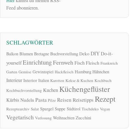
Hier
kannst du meinen RSS-
Feed abonnieren.
SCHLAGWÖRTER
DIY
Do-it-
Deko
Balkon
Blumen
Bretagne
Buchvorstellung
Einrichtung
Fernweh
yourself
Fisch
Fleisch
Frankreich
Hamburg
Gewinnspiel
Hähnchen
Garten
Gemüse
Hackfleisch
Interieur
Interior
Italien
Karotten
Kekse & Kuchen
Kochbuch
Küchengeflüster
Kuchen
Kochbuchvorstellung
Rezept
Pasta
Reisen
Reisetipps
Kürbis
Nudeln
Pilze
Spargel
Suppe
Südtirol
Rezeptearchiv
Salat
Tischdeko
Vegan
Vegetarisch
Zucchini
Weihnachten
Verlosung