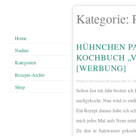
Kategorie:
Home
HÜHNCHEN P
Nadine
KOCHBUCH „V
Kategorien
[WERBUNG]
Rezepte-Archiv
Verfasst von
Nadine Beckmann
am
11. O
Shop
Schon fast ein Jahr besitze i
nachgekocht. Nun wird es endli
Ein Rezept daraus habe ich sc
mich jedes Mal aufs Neue reinle
Zu den in Salzwasser gekoch