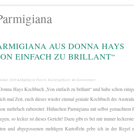
Parmigiana
ARMIGIANA AUS DONNA HAYS
ON EINFACH ZU BRILLANT“
ktober 2018
• Abgelegt in
Fleisch
,
Küchengeflüster
, •
0 Kommentare
ch Donna Hays Kochbuch „Von einfach zu brillant“ und habe schon einig
ch mal Zeit, euch dieses wieder einmal geniale Kochbuch der Australie
hon mehrfach zubereitet: Hühnchen Parmigiana mit selbst gemachtem P
gen, so lecker ist dieses Gericht! Dazu gibt es bei mir immer leckerste
ten und abgegossenen mehligen Kartoffeln gebe ich in der Regel 