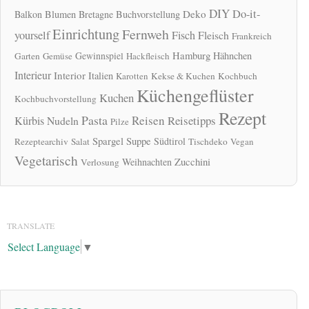
DIY
Do-it-
Deko
Balkon
Blumen
Bretagne
Buchvorstellung
Einrichtung
Fernweh
yourself
Fisch
Fleisch
Frankreich
Hamburg
Gewinnspiel
Hähnchen
Garten
Gemüse
Hackfleisch
Interieur
Interior
Italien
Karotten
Kekse & Kuchen
Kochbuch
Küchengeflüster
Kuchen
Kochbuchvorstellung
Rezept
Pasta
Reisen
Reisetipps
Kürbis
Nudeln
Pilze
Spargel
Suppe
Südtirol
Rezeptearchiv
Salat
Tischdeko
Vegan
Vegetarisch
Zucchini
Weihnachten
Verlosung
TRANSLATE
Select Language
▼