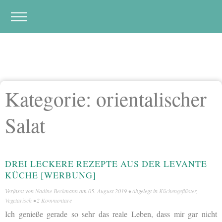
Kategorie:
orientalischer
Salat
DREI LECKERE REZEPTE AUS DER LEVANTE
KÜCHE [WERBUNG]
Verfasst von
Nadine Beckmann
am
05. August 2019
• Abgelegt in
Küchengeflüster
,
Vegetarisch
•
2 Kommentare
Ich genieße gerade so sehr das reale Leben, dass mir gar nicht