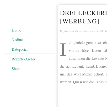
DREI LECKER
[WERBUNG]
Home
Verfasst von
Nadine Beckmann
am
05. A
I
Nadine
ch genieße gerade so seh
Kategorien
von mir hören lassen ha
zusammen die Levante Kü
Rezepte-Archiv
die sich Levante nennt. Ebens
Shop
mal das Wort Mezze gehört. D
werden. Quasi wie die Tapas der