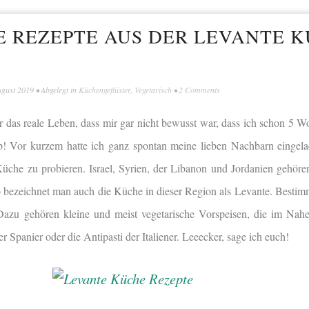
E REZEPTE AUS DER LEVANTE 
ugust 2019
• Abgelegt in
Küchengeflüster
,
Vegetarisch
•
2 Comments
r das reale Leben, dass mir gar nicht bewusst war, dass ich schon 5 W
b! Vor kurzem hatte ich ganz spontan meine lieben Nachbarn eingel
che zu probieren. Israel, Syrien, der Libanon und Jordanien gehöre
o bezeichnet man auch die Küche in dieser Region als Levante. Bestimm
azu gehören kleine und meist vegetarische Vorspeisen, die im Nahe
 Spanier oder die Antipasti der Italiener. Leeecker, sage ich euch!