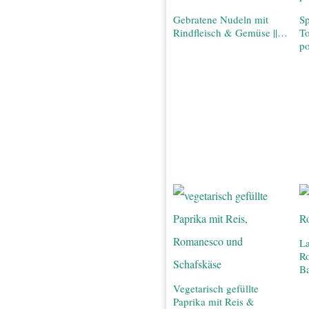
Gebratene Nudeln mit
Sp
Rindfleisch & Gemüse ||…
T
po
La
R
Ba
Vegetarisch gefüllte
Paprika mit Reis &