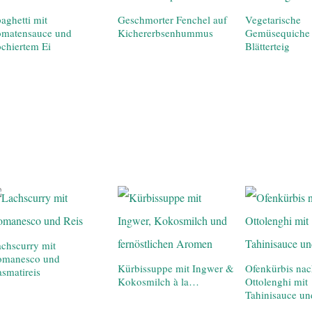
aghetti mit
Geschmorter Fenchel auf
Vegetarische
omatensauce und
Kichererbsenhummus
Gemüsequiche 
chiertem Ei
Blätterteig
chscurry mit
omanesco und
Kürbissuppe mit Ingwer &
Ofenkürbis na
smatireis
Kokosmilch à la…
Ottolenghi mit
Tahinisauce un