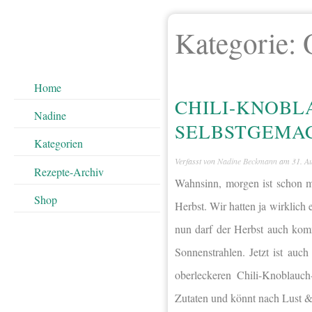
Kategorie:
Home
CHILI-KNOBL
Nadine
SELBSTGEMA
Kategorien
Verfasst von
Nadine Beckmann
am
31. A
Rezepte-Archiv
Wahnsinn, morgen ist schon me
Shop
Herbst. Wir hatten ja wirklic
nun darf der Herbst auch kom
Sonnenstrahlen. Jetzt ist auc
oberleckeren Chili-Knoblauch
Zutaten und könnt nach Lust &