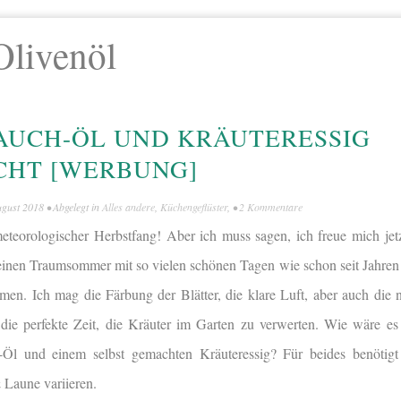
Olivenöl
AUCH-ÖL UND KRÄUTERESSIG
CHT [WERBUNG]
ugust 2018
• Abgelegt in
Alles andere
,
Küchengeflüster
, •
2 Kommentare
teorologischer Herbstfang! Aber ich muss sagen, ich freue mich jet
h einen Traumsommer mit so vielen schönen Tagen wie schon seit Jahren
men. Ich mag die Färbung der Blätter, die klare Luft, aber auch di
h die perfekte Zeit, die Kräuter im Garten zu verwerten. Wie wäre e
-Öl und einem selbst gemachten Kräuteressig? Für beides benötigt
 Laune variieren.