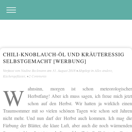
CHILI-KNOBLAUCH-ÖL UND KRÄUTERESSIG
SELBSTGEMACHT [WERBUNG]
Verfasst von
Nadine Beckmann
am
31. August 2018
• Abgelegt in
Alles andere
,
Küchengeflüster
, •
2 Comments
W
ahnsinn, morgen ist schon meteorologischer
Herbstfang! Aber ich muss sagen, ich freue mich jetzt
schon auf den Herbst. Wir hatten ja wirklich einen
Traumsommer mit so vielen schönen Tagen wie schon seit Jahren
nicht mehr. Und nun darf der Herbst auch kommen. Ich mag die
Färbung der Blätter, die klare Luft, aber auch die noch wärmenden