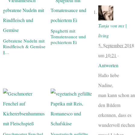
Tanja von mx |
Spaghetti mit
living
Tomatensauce und
Gebratene Nudeln mit
pochiertem Ei
5. September 2018
Rindfleisch & Gemüse
||…
um
10:21
·
Antworten
Hallo liebe
Nadine,
man kann schon an
den Bildern
erkennen, dass es
wundervoll riechen
Geschmorter Fenchel
Vegetarisch gefüllte
muss! Lieben