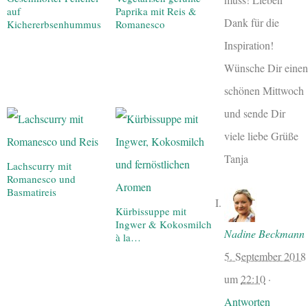
auf
Paprika mit Reis &
Dank für die
Kichererbsenhummus
Romanesco
Inspiration!
Wünsche Dir einen
schönen Mittwoch
und sende Dir
viele liebe Grüße
Tanja
Lachscurry mit
Romanesco und
Basmatireis
Kürbissuppe mit
Ingwer & Kokosmilch
Nadine Beckmann
à la…
5. September 2018
um
22:10
·
Antworten