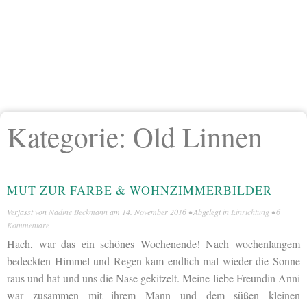
Kategorie:
Old Linnen
MUT ZUR FARBE & WOHNZIMMERBILDER
Verfasst von
Nadine Beckmann
am
14. November 2016
• Abgelegt in
Einrichtung
•
6
Kommentare
Hach, war das ein schönes Wochenende! Nach wochenlangem
bedeckten Himmel und Regen kam endlich mal wieder die Sonne
raus und hat und uns die Nase gekitzelt. Meine liebe Freundin Anni
war zusammen mit ihrem Mann und dem süßen kleinen