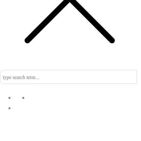
Home
Nadine
Kategorien
Einrichtung
Küchengeflüster
Desserts
Fleisch
Fisch
Kekse &
Suppen