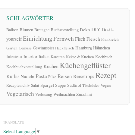
SCHLAGWÖRTER
DIY
Do-it-
Deko
Balkon
Blumen
Bretagne
Buchvorstellung
Einrichtung
Fernweh
yourself
Fisch
Fleisch
Frankreich
Hamburg
Gewinnspiel
Hähnchen
Garten
Gemüse
Hackfleisch
Interieur
Interior
Italien
Karotten
Kekse & Kuchen
Kochbuch
Küchengeflüster
Kuchen
Kochbuchvorstellung
Rezept
Pasta
Reisen
Reisetipps
Kürbis
Nudeln
Pilze
Spargel
Suppe
Südtirol
Rezeptearchiv
Salat
Tischdeko
Vegan
Vegetarisch
Zucchini
Weihnachten
Verlosung
TRANSLATE
Select Language
▼