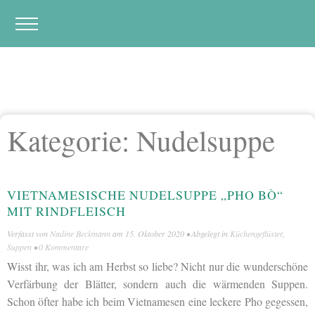
Kategorie:
Nudelsuppe
VIETNAMESISCHE NUDELSUPPE „PHO BÒ“
MIT RINDFLEISCH
Verfasst von
Nadine Beckmann
am
15. Oktober 2020
• Abgelegt in
Küchengeflüster
,
Suppen
•
0 Kommentare
Wisst ihr, was ich am Herbst so liebe? Nicht nur die wunderschöne
Verfärbung der Blätter, sondern auch die wärmenden Suppen.
Schon öfter habe ich beim Vietnamesen eine leckere Pho gegessen,