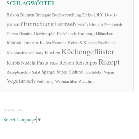
SCHLAGWÖRTER
DIY
Do-it-
Deko
Balkon
Blumen
Bretagne
Buchvorstellung
Einrichtung
Fernweh
yourself
Fisch
Fleisch
Frankreich
Hamburg
Gewinnspiel
Hähnchen
Garten
Gemüse
Hackfleisch
Interieur
Interior
Italien
Karotten
Kekse & Kuchen
Kochbuch
Küchengeflüster
Kuchen
Kochbuchvorstellung
Rezept
Pasta
Reisen
Reisetipps
Kürbis
Nudeln
Pilze
Spargel
Suppe
Südtirol
Rezeptearchiv
Salat
Tischdeko
Vegan
Vegetarisch
Zucchini
Weihnachten
Verlosung
TRANSLATE
Select Language
▼