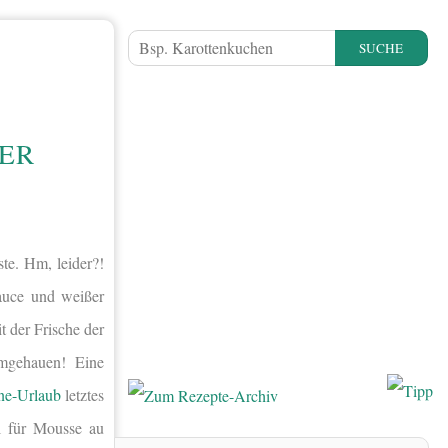
SUCHE
ER
te. Hm, leider?!
auce und weißer
t der Frische der
mgehauen! Eine
ne-Urlaub
letztes
ll für Mousse au