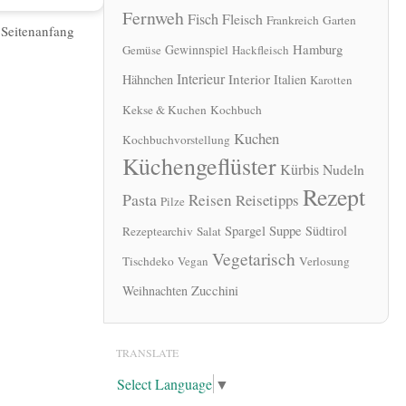
Fernweh
Fisch
Fleisch
Frankreich
Garten
|
Seitenanfang
Hamburg
Gewinnspiel
Gemüse
Hackfleisch
Interieur
Interior
Hähnchen
Italien
Karotten
Kekse & Kuchen
Kochbuch
Kuchen
Kochbuchvorstellung
Küchengeflüster
Kürbis
Nudeln
Rezept
Pasta
Reisen
Reisetipps
Pilze
Spargel
Suppe
Südtirol
Rezeptearchiv
Salat
Vegetarisch
Tischdeko
Vegan
Verlosung
Zucchini
Weihnachten
TRANSLATE
Select Language
▼