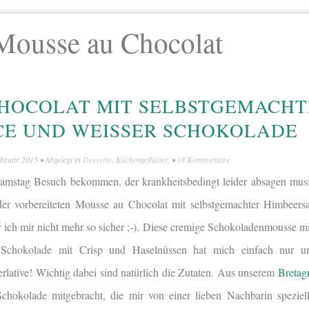
Mousse au Chocolat
HOCOLAT MIT SELBSTGEMACHT
E UND WEISSER SCHOKOLADE
ebruar 2015
• Abgelegt in
Desserts
,
Küchengeflüster
, •
18 Kommentare
n Samstag Besuch bekommen, der krankheitsbedingt leider absagen muss
er vorbereiteten Mousse au Chocolat mit selbstgemachter Himbeers
r ich mir nicht mehr so sicher ;-). Diese cremige Schokoladenmousse mi
Schokolade mit Crisp und Haselnüssen hat mich einfach nur u
lative! Wichtig dabei sind natürlich die Zutaten. Aus unserem
Bretag
 Schokolade mitgebracht, die mir von einer lieben Nachbarin spezie