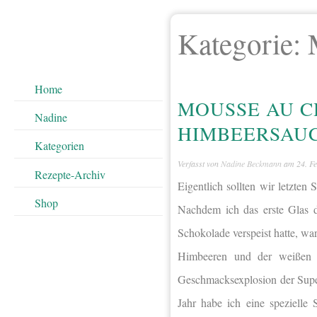
Kategorie:
Home
MOUSSE AU C
Nadine
HIMBEERSAUC
Kategorien
Verfasst von
Nadine Beckmann
am
24. F
Rezepte-Archiv
Eigentlich sollten wir letzte
Shop
Nachdem ich das erste Glas d
Schokolade verspeist hatte, wa
Himbeeren und der weißen 
Geschmacksexplosion der Super
Jahr habe ich eine spezielle