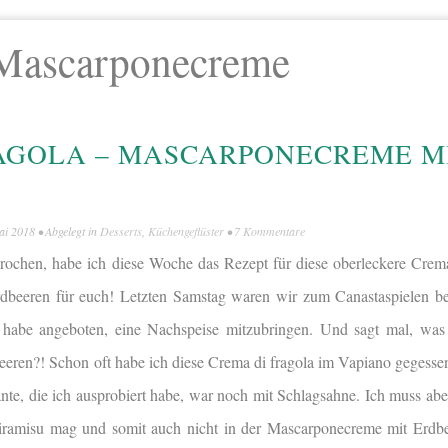
Mascarponecreme
AGOLA – MASCARPONECREME M
ai 2018
• Abgelegt in
Desserts
,
Küchengeflüster
•
7 Kommentare
rochen, habe ich diese Woche das Rezept für diese oberleckere Crema
beeren für euch! Letzten Samstag waren wir zum Canastaspielen be
habe angeboten, eine Nachspeise mitzubringen. Und sagt mal, was 
dbeeren?! Schon oft habe ich diese Crema di fragola im Vapiano geges
ante, die ich ausprobiert habe, war noch mit Schlagsahne. Ich muss abe
iramisu mag und somit auch nicht in der Mascarponecreme mit Erdbe