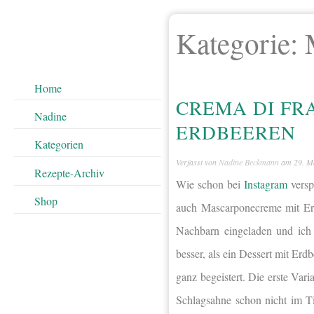
Kategorie:
Home
CREMA DI FR
Nadine
ERDBEEREN
Kategorien
Verfasst von
Nadine Beckmann
am
29. M
Rezepte-Archiv
Wie schon bei
Instagram
versp
Shop
auch Mascarponecreme mit Erd
Nachbarn eingeladen und ich 
besser, als ein Dessert mit Er
ganz begeistert. Die erste Vari
Schlagsahne schon nicht im T