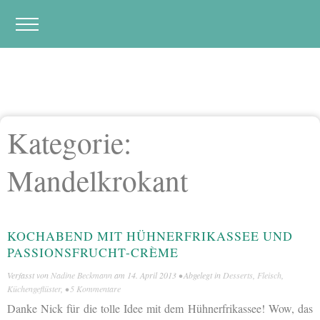
Kategorie:
Mandelkrokant
KOCHABEND MIT HÜHNERFRIKASSEE UND
PASSIONSFRUCHT-CRÈME
Verfasst von
Nadine Beckmann
am
14. April 2013
• Abgelegt in
Desserts
,
Fleisch
,
Küchengeflüster
, •
5 Kommentare
Danke Nick für die tolle Idee mit dem Hühnerfrikassee! Wow, das