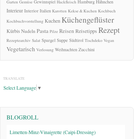
Hamburg
Gewinnspiel
Hähnchen
Garten
Gemüse
Hackfleisch
Interieur
Interior
Italien
Karotten
Kekse & Kuchen
Kochbuch
Küchengeflüster
Kuchen
Kochbuchvorstellung
Rezept
Pasta
Reisen
Reisetipps
Kürbis
Nudeln
Pilze
Spargel
Suppe
Südtirol
Rezeptearchiv
Salat
Tischdeko
Vegan
Vegetarisch
Zucchini
Weihnachten
Verlosung
TRANSLATE
Select Language
▼
BLOGROLL
Limetten-Minz-Vinaigrette (Caipi-Dressing)