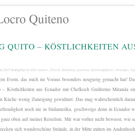
Locro Quiteno
 QUITO – KÖSTLICHKEITEN AU
ai 2015
• Abgelegt in
Alles andere
,
Fleisch
,
Hamburg querbeet
,
Küchengeflüster
,
Sonstiges
,
Su
nem Event, das mich im Voraus besonders neugierig gemacht hat! D
 – Köstlichkeiten aus Ecuador mit Chefkoch Guillermo Miranda ein
en Küche wenig Zuneigung gewidmet. Das mag wahrscheinlich daran 
isefreudigkeit noch nie in Südamerika, geschweige denn in Ecuador 
ganz oben auf meiner Reiseliste. Mir war vorher nicht bewusst, wie sc
trecken sich wunderschöne Strände, in der Mitte mitten im Andenhoc