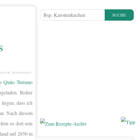
SUCHE
S
ppen
•
2 Kommentare
as
Quito Turismo
geladen. Bisher
liegen, dass ich
war. Nach diesem
hön es dort sein
hland auf 2850 m