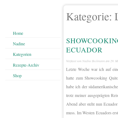
Kategorie:
Home
SHOWCOOKING
Nadine
ECUADOR
Kategorien
Verfasst von
Nadine Beckmann
am
29. M
Rezepte-Archiv
Letzte Woche war ich auf ei
Shop
hatte zum Showcooking Quito
habe ich der südamerikanisch
trotz meiner ausgeprägten Re
Abend aber steht nun Ecuador 
muss. Im Westen Ecuadors ers