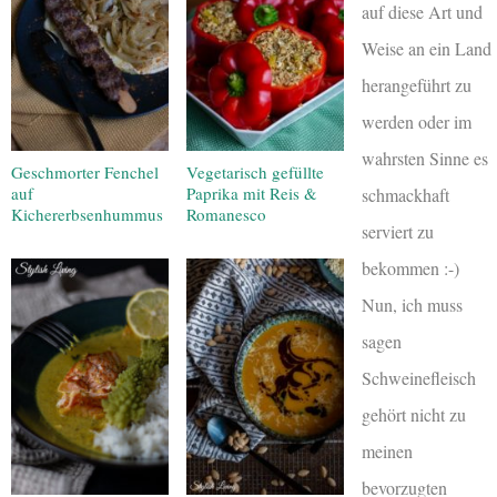
auf diese Art und
Weise an ein Land
herangeführt zu
werden oder im
wahrsten Sinne es
Geschmorter Fenchel
Vegetarisch gefüllte
auf
Paprika mit Reis &
schmackhaft
Kichererbsenhummus
Romanesco
serviert zu
bekommen :-)
Nun, ich muss
sagen
Schweinefleisch
gehört nicht zu
meinen
bevorzugten