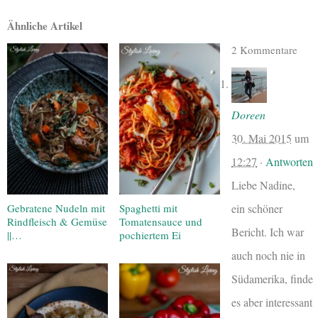
Ähnliche Artikel
2 Kommentare
Doreen
30. Mai 2015
um
12:27
·
Antworten
Liebe Nadine,
Gebratene Nudeln mit
Spaghetti mit
ein schöner
Rindfleisch & Gemüse
Tomatensauce und
Bericht. Ich war
||…
pochiertem Ei
auch noch nie in
Südamerika, finde
es aber interessant