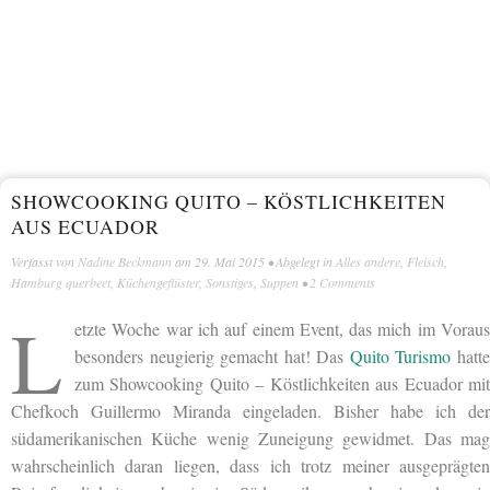
SHOWCOOKING QUITO – KÖSTLICHKEITEN
AUS ECUADOR
Verfasst von
Nadine Beckmann
am
29. Mai 2015
• Abgelegt in
Alles andere
,
Fleisch
,
Hamburg querbeet
,
Küchengeflüster
,
Sonstiges
,
Suppen
•
2 Comments
L
etzte Woche war ich auf einem Event, das mich im Voraus
besonders neugierig gemacht hat! Das
Quito Turismo
hatt
zum Showcooking Quito – Köstlichkeiten aus Ecuador mit
Chefkoch Guillermo Miranda eingeladen. Bisher habe ich der
südamerikanischen Küche wenig Zuneigung gewidmet. Das mag
wahrscheinlich daran liegen, dass ich trotz meiner ausgeprägten