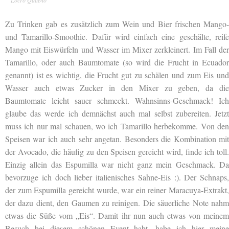
Zu Trinken gab es zusätzlich zum Wein und Bier frischen Mango-
und Tamarillo-Smoothie. Dafür wird einfach eine geschälte, reife
Mango mit Eiswürfeln und Wasser im Mixer zerkleinert. Im Fall der
Tamarillo, oder auch Baumtomate (so wird die Frucht in Ecuador
genannt) ist es wichtig, die Frucht gut zu schälen und zum Eis und
Wasser auch etwas Zucker in den Mixer zu geben, da die
Baumtomate leicht sauer schmeckt. Wahnsinns-Geschmack! Ich
glaube das werde ich demnächst auch mal selbst zubereiten. Jetzt
muss ich nur mal schauen, wo ich Tamarillo herbekomme. Von den
Speisen war ich auch sehr angetan. Besonders die Kombination mit
der Avocado, die häufig zu den Speisen gereicht wird, finde ich toll.
Einzig allein das Espumilla war nicht ganz mein Geschmack. Da
bevorzuge ich doch lieber italienisches Sahne-Eis :). Der Schnaps,
der zum Espumilla gereicht wurde, war ein reiner Maracuya-Extrakt,
der dazu dient, den Gaumen zu reinigen. Die säuerliche Note nahm
etwas die Süße vom „Eis“. Damit ihr nun auch etwas von meinem
Besuch bei diesem schönen Event habt, habe ich hier meine