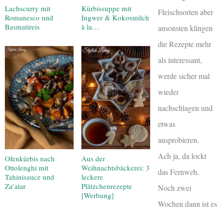
Lachscurry mit
Kürbissuppe mit
Fleischsorten aber
Romanesco und
Ingwer & Kokosmilch
Basmatireis
à la…
ansonsten klingen
die Rezepte mehr
als interessant,
werde sicher mal
wieder
nachschlagen und
etwas
ausprobieren.
Ach ja, da lockt
Ofenkürbis nach
Aus der
Ottolenghi mit
Weihnachtsbäckerei: 3
das Fernweh.
Tahinisauce und
leckere
Za’atar
Plätzchenrezepte
Noch zwei
[Werbung]
Wochen dann ist es