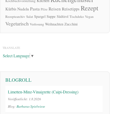
Kuchen
Kochbuchvorstellung
Rezept
Pasta
Reisen
Reisetipps
Kürbis
Nudeln
Pilze
Spargel
Suppe
Südtirol
Rezeptearchiv
Salat
Tischdeko
Vegan
Vegetarisch
Zucchini
Weihnachten
Verlosung
TRANSLATE
Select Language
▼
BLOGROLL
Limetten-Minz-Vinaigrette (Caipi-Dressing)
Veröffentlicht: 1.8.2026
Blog:
Barbaras Spielwiese