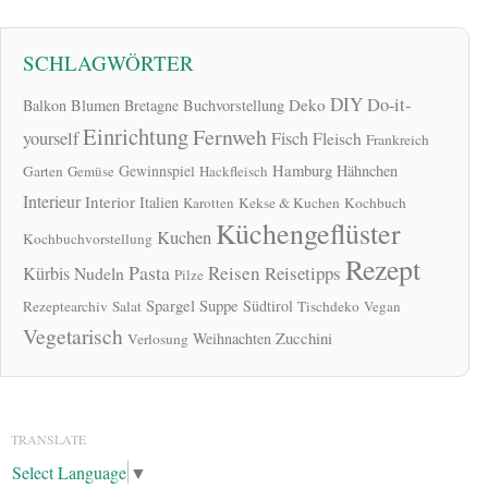
SCHLAGWÖRTER
DIY
Do-it-
Deko
Balkon
Blumen
Bretagne
Buchvorstellung
Einrichtung
Fernweh
yourself
Fisch
Fleisch
Frankreich
Hamburg
Gewinnspiel
Hähnchen
Garten
Gemüse
Hackfleisch
Interieur
Interior
Italien
Karotten
Kekse & Kuchen
Kochbuch
Küchengeflüster
Kuchen
Kochbuchvorstellung
Rezept
Pasta
Reisen
Reisetipps
Kürbis
Nudeln
Pilze
Spargel
Suppe
Südtirol
Rezeptearchiv
Salat
Tischdeko
Vegan
Vegetarisch
Zucchini
Weihnachten
Verlosung
TRANSLATE
Select Language
▼