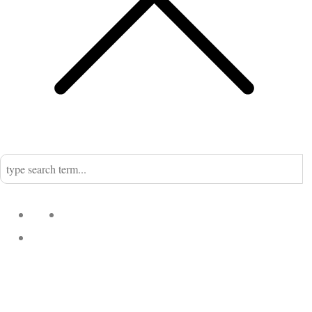
Home
Nadine
Kategorien
Einrichtung
Küchengeflüster
Desserts
Fleisch
Fisch
Kekse &
Suppen