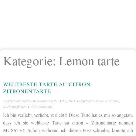
Kategorie:
Lemon tarte
WELTBESTE TARTE AU CITRON –
ZITRONENTARTE
Verfasst von
Nadine Beckmann
am
21. März 2015
• Abgelegt in
Kekse & Kuchen
,
Küchengeflüster
, •
26 Kommentare
Ich bin verliebt, verliebt, verliebt!! Diese Tarte hat es mir so angetan,
dass ich sie weltbeste Tarte au citron – Zitronentarte nennen
MUSSTE!! Schon während ich diesen Post schreibe, könnte ich