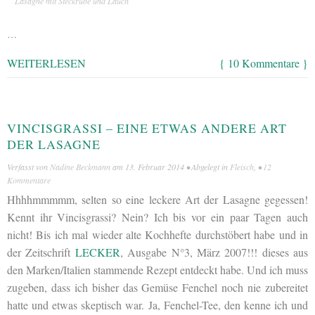
Lasagne mit Steckrübe und Lauch
…
WEITERLESEN
{ 10 Kommentare }
VINCISGRASSI – EINE ETWAS ANDERE ART
DER LASAGNE
Verfasst von
Nadine Beckmann
am
13. Februar 2014
• Abgelegt in
Fleisch
, •
12
Kommentare
Hhhhmmmmm, selten so eine leckere Art der Lasagne gegessen!
Kennt ihr Vincisgrassi? Nein? Ich bis vor ein paar Tagen auch
nicht! Bis ich mal wieder alte Kochhefte durchstöbert habe und in
der Zeitschrift
LECKER
, Ausgabe N°3, März 2007!!! dieses aus
den Marken/Italien stammende Rezept entdeckt habe. Und ich muss
zugeben, dass ich bisher das Gemüse Fenchel noch nie zubereitet
hatte und etwas skeptisch war. Ja, Fenchel-Tee, den kenne ich und