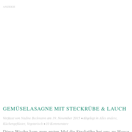
ANZEIGE
GEMÜSELASAGNE MIT STECKRÜBE & LAUCH
Verfasst von
Nadine Beckmann
am
19. November 2015
• Abgelegt in
Alles andere
,
Küchengeflüster
,
Vegetarisch
•
10 Kommentare
Diese Woche kam zum ersten Mal die Steckrübe bei uns zu Hause