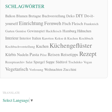
SCHLAGWÖRTER
DIY
Do-it-
Deko
Balkon
Blumen
Bretagne
Buchvorstellung
Einrichtung
Fernweh
yourself
Fisch
Fleisch
Frankreich
Hamburg
Gewinnspiel
Hähnchen
Garten
Gemüse
Hackfleisch
Interieur
Interior
Italien
Karotten
Kekse & Kuchen
Kochbuch
Küchengeflüster
Kuchen
Kochbuchvorstellung
Rezept
Pasta
Reisen
Reisetipps
Kürbis
Nudeln
Pilze
Spargel
Suppe
Südtirol
Rezeptearchiv
Salat
Tischdeko
Vegan
Vegetarisch
Zucchini
Weihnachten
Verlosung
TRANSLATE
Select Language
▼