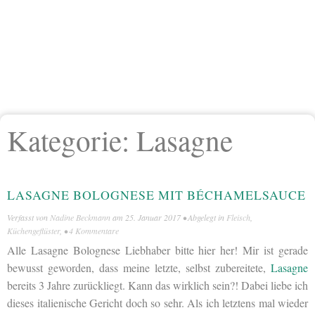
Kategorie:
Lasagne
LASAGNE BOLOGNESE MIT BÉCHAMELSAUCE
Verfasst von
Nadine Beckmann
am
25. Januar 2017
• Abgelegt in
Fleisch
,
Küchengeflüster
, •
4 Kommentare
Alle Lasagne Bolognese Liebhaber bitte hier her! Mir ist gerade
bewusst geworden, dass meine letzte, selbst zubereitete,
Lasagne
bereits 3 Jahre zurückliegt. Kann das wirklich sein?! Dabei liebe ich
dieses italienische Gericht doch so sehr. Als ich letztens mal wieder